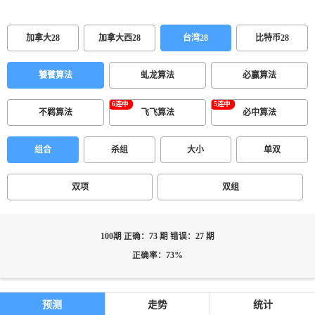
加拿大28
加拿大西28
台湾28
比特币28
饕餮算法
虬龙算法
必赢算法
不羁算法
飞飞算法
必中算法
组合
杀组
大小
单双
双项
双组
100期 正确：73 期 错误：27 期
正确率：73%
预测
走势
统计