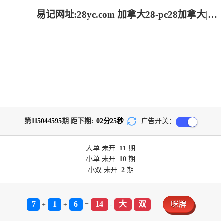
易记网址:28yc.com 加拿大28-pc28加拿大|历史开奖结果查询|加拿大28开奖结果预测官网_极致火热优质的免费预测
第
115044595
期 距下期:
02
分
25
秒
广告开关：
大单
未开:
11
期
小单
未开:
10
期
小双
未开:
2
期
7
1
6
14
大
双
咪牌
+
+
=
-