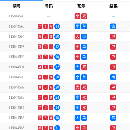
期号
号码
预测
结果
115044596
---
小
双
---
115044595
7
1
6
14
小
单
错
115044594
6
6
8
20
大
单
中
115044593
5
6
1
12
小
单
中
115044592
3
0
7
10
小
单
中
115044591
4
1
7
12
大
双
中
115044590
8
3
9
20
小
单
错
115044589
8
6
6
20
大
双
中
115044588
7
8
9
24
小
双
中
115044587
7
6
1
14
小
双
中
115044586
2
8
0
10
大
单
错
115044585
6
5
0
11
小
单
中