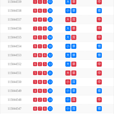
115044559
1
1
1
03
大
单
中
115044558
9
6
1
16
小
单
错
115044557
9
4
7
20
大
双
中
115044556
2
1
6
09
大
单
中
115044555
0
1
3
04
大
双
中
115044554
9
1
8
18
小
单
错
115044553
0
6
6
12
大
单
错
115044552
6
2
5
13
大
单
中
115044551
5
7
9
21
大
单
中
115044550
5
8
0
13
小
双
中
115044549
4
9
5
18
小
单
错
115044548
4
2
8
14
小
双
中
115044547
0
7
8
15
小
双
错