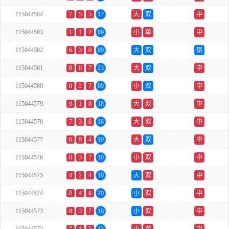
115044584
7
5
5
17
大
双
中
115044583
1
1
7
09
小
单
中
115044582
6
3
0
09
大
双
错
115044581
8
8
7
23
大
双
中
115044580
0
2
7
09
小
双
中
115044579
9
1
8
18
大
双
中
115044578
7
3
6
16
大
双
中
115044577
6
9
4
19
大
双
中
115044576
0
3
7
10
小
双
中
115044575
4
2
4
10
大
双
中
115044574
8
4
8
20
小
双
中
115044573
8
3
7
18
小
双
中