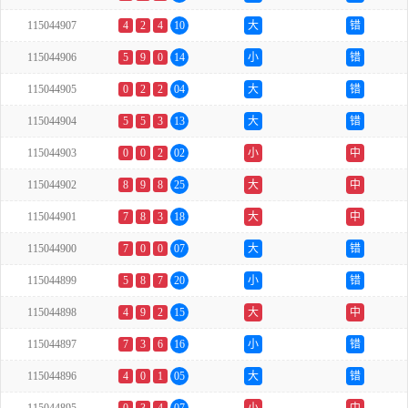
115044907
4
2
4
10
大
错
115044906
5
9
0
14
小
错
115044905
0
2
2
04
大
错
115044904
5
5
3
13
大
错
115044903
0
0
2
02
小
中
115044902
8
9
8
25
大
中
115044901
7
8
3
18
大
中
115044900
7
0
0
07
大
错
115044899
5
8
7
20
小
错
115044898
4
9
2
15
大
中
115044897
7
3
6
16
小
错
115044896
4
0
1
05
大
错