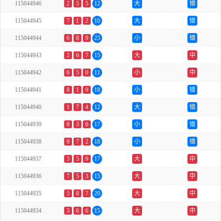
115044946
2
5
5
12
大
错
115044945
7
1
2
10
大
错
115044944
6
8
9
23
小
错
115044943
2
6
7
15
大
中
115044942
6
5
0
11
小
中
115044941
8
1
9
18
小
错
115044940
1
7
4
12
大
错
115044939
8
3
6
17
小
错
115044938
9
7
2
18
小
错
115044937
3
5
9
17
大
中
115044936
7
5
3
15
大
中
115044935
5
8
7
20
大
中
115044934
3
6
6
15
大
中