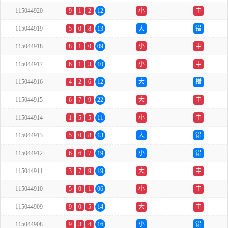
115044920
9
1
2
12
小
中
115044919
5
0
8
13
大
错
115044918
8
1
0
09
小
中
115044917
6
1
3
10
小
中
115044916
4
2
6
12
大
错
115044915
6
7
9
22
大
中
115044914
1
5
5
11
小
中
115044913
5
0
8
13
大
错
115044912
6
6
7
19
小
错
115044911
3
7
9
19
大
中
115044910
5
0
1
06
小
中
115044909
9
0
5
14
大
中
115044908
9
3
4
16
小
错