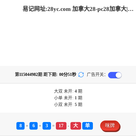
易记网址:28yc.com 加拿大28-pc28加拿大|历史开奖结果查询|加拿大28开奖结果预测官网_极致火热优质的免费预测
第
115044982
期 距下期:
00
分
51
秒
广告开关：
大双
未开:
4
期
小单
未开:
1
期
小双
未开:
5
期
8
6
3
17
大
单
咪牌
+
+
=
-