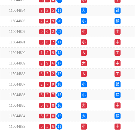
115044895
0
3
4
07
小
中
115044894
3
3
5
11
大
错
115044893
7
4
9
20
小
错
115044892
0
0
2
02
小
中
115044891
3
6
2
11
小
中
115044890
1
5
9
15
大
中
115044889
2
9
6
17
大
中
115044888
8
7
2
17
大
中
115044887
2
7
9
18
小
错
115044886
6
2
7
15
小
错
115044885
0
8
8
16
大
中
115044884
6
6
0
12
大
错
115044883
0
5
6
11
小
中