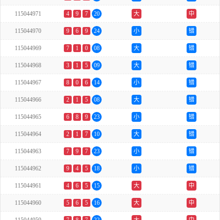
115044971
4
9
7
20
大
中
115044970
9
6
9
24
小
错
115044969
7
1
0
08
大
错
115044968
3
1
5
09
大
错
115044967
8
0
6
14
小
错
115044966
2
1
5
08
大
错
115044965
6
8
9
23
小
错
115044964
2
1
7
10
大
错
115044963
7
9
7
23
小
错
115044962
9
4
5
18
小
错
115044961
4
6
5
15
大
中
115044960
5
6
5
16
大
中