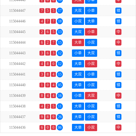
115044448
2
8
8
18
大双
小单
中
115044447
7
5
5
17
大双
小单
错
115044446
4
7
7
18
小双
大单
错
115044445
2
6
5
13
大双
小单
中
115044444
6
2
7
15
大单
小双
中
115044443
3
6
3
12
小单
大双
错
115044442
4
8
0
12
大单
小双
中
115044441
3
8
4
15
大双
小单
错
115044440
1
0
4
05
大单
小双
错
115044439
8
4
4
16
小单
大双
中
115044438
4
2
5
11
大单
小双
错
115044437
9
8
9
26
大单
小双
错
115044436
6
0
0
06
大单
小双
中