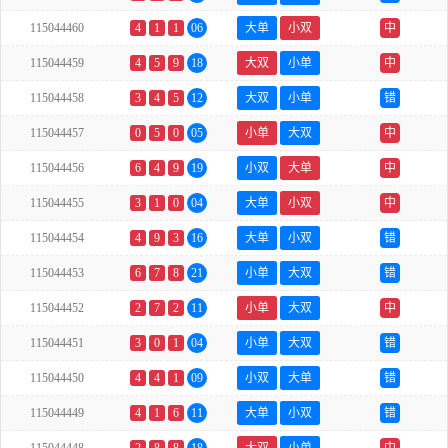
115044460
4
1
1
06
大单
小双
中
115044459
4
5
9
18
大双
小单
中
115044458
3
4
5
12
大双
小单
错
115044457
0
5
0
05
小单
大双
中
115044456
6
4
9
19
小双
大单
中
115044455
3
1
0
04
大单
小双
中
115044454
4
9
3
16
大单
小双
错
115044453
6
7
8
21
小单
大双
错
115044452
2
7
2
11
小单
大双
中
115044451
3
0
1
04
小单
大双
错
115044450
4
4
1
09
小双
大单
错
115044449
4
1
6
11
大单
小双
错