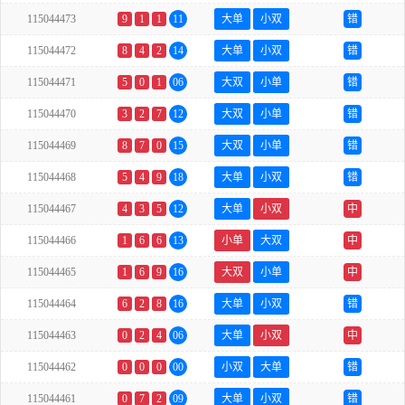
115044473
9
1
1
11
大单
小双
错
115044472
8
4
2
14
大单
小双
错
115044471
5
0
1
06
大双
小单
错
115044470
3
2
7
12
大双
小单
错
115044469
8
7
0
15
大双
小单
错
115044468
5
4
9
18
大单
小双
错
115044467
4
3
5
12
大单
小双
中
115044466
1
6
6
13
小单
大双
中
115044465
1
6
9
16
大双
小单
中
115044464
6
2
8
16
大单
小双
错
115044463
0
2
4
06
大单
小双
中
115044462
0
0
0
00
小双
大单
错
115044461
0
7
2
09
大单
小双
错