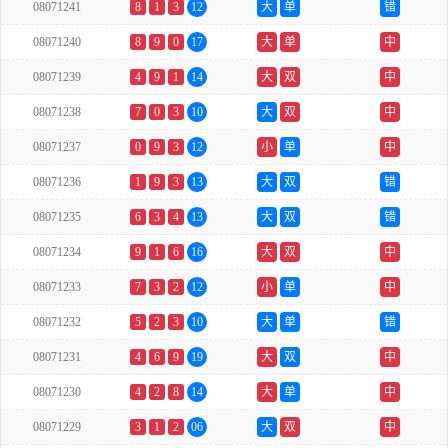
08071241
8
1
3
12
大
单
错
08071240
8
9
0
17
大
单
中
08071239
4
9
1
14
大
双
中
08071238
7
0
3
10
大
双
中
08071237
0
9
3
12
小
单
中
08071236
1
9
3
13
大
双
错
08071235
6
3
4
13
大
双
错
08071234
9
1
6
16
大
双
中
08071233
7
3
2
12
小
单
中
08071232
5
2
3
10
大
单
错
08071231
4
6
9
19
大
双
中
08071230
4
2
8
14
大
单
中
08071229
3
1
2
06
大
双
中