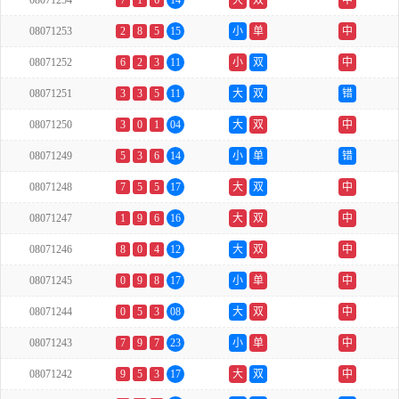
08071254
7
1
6
14
大
双
中
08071253
2
8
5
15
小
单
中
08071252
6
2
3
11
小
双
中
08071251
3
3
5
11
大
双
错
08071250
3
0
1
04
大
双
中
08071249
5
3
6
14
小
单
错
08071248
7
5
5
17
大
双
中
08071247
1
9
6
16
大
双
中
08071246
8
0
4
12
大
双
中
08071245
0
9
8
17
小
单
中
08071244
0
5
3
08
大
双
中
08071243
7
9
7
23
小
单
中
08071242
9
5
3
17
大
双
中