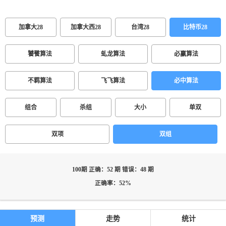
加拿大28
加拿大西28
台湾28
比特币28
饕餮算法
虬龙算法
必赢算法
不羁算法
飞飞算法
必中算法
组合
杀组
大小
单双
双项
双组
100期 正确：52 期 错误：48 期
正确率：52%
预测
走势
统计