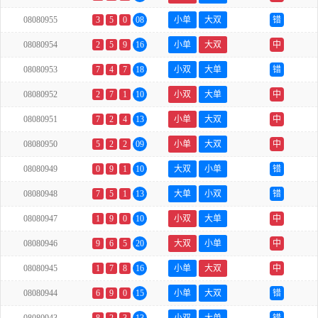
08080955
3
5
0
08
小单
大双
错
08080954
2
5
9
16
小单
大双
中
08080953
7
4
7
18
小双
大单
错
08080952
2
7
1
10
小双
大单
中
08080951
7
2
4
13
小单
大双
中
08080950
5
2
2
09
小单
大双
中
08080949
0
9
1
10
大双
小单
错
08080948
7
5
1
13
大单
小双
错
08080947
1
9
0
10
小双
大单
中
08080946
9
6
5
20
大双
小单
中
08080945
1
7
8
16
小单
大双
中
08080944
6
9
0
15
小单
大双
错