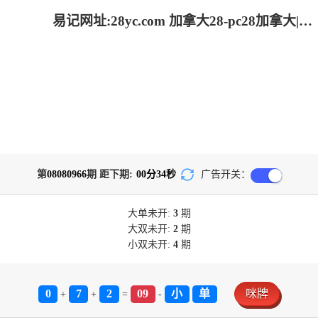
易记网址:28yc.com 加拿大28-pc28加拿大|历史开奖结果查询|加拿大28开奖结果预测官网_极致火热优质的免费预测
第
08080966
期 距下期:
00
分
34
秒
广告开关：
大单
未开:
3
期
大双
未开:
2
期
小双
未开:
4
期
0
7
2
09
小
单
咪牌
+
+
=
-