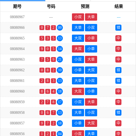
期号
号码
预测
结果
08080967
---
小双
大单
---
08080966
0
7
2
09
大单
小双
错
08080965
5
3
5
13
大双
小单
中
08080964
9
0
5
14
大双
小单
中
08080963
7
5
9
21
小双
大单
中
08080962
0
8
2
10
小单
大双
错
08080961
2
8
3
13
大单
小双
错
08080960
8
6
4
18
大双
小单
中
08080959
2
7
8
17
小双
大单
中
08080958
0
6
7
13
大单
小双
错
08080957
9
7
2
18
小单
大双
中
08080956
1
2
1
04
小双
大单
中