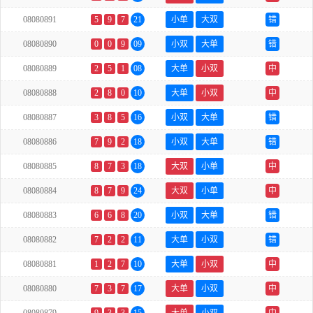
08080891
5
9
7
21
小单
大双
错
08080890
0
0
9
09
小双
大单
错
08080889
2
5
1
08
大单
小双
中
08080888
2
8
0
10
大单
小双
中
08080887
3
8
5
16
小双
大单
错
08080886
7
9
2
18
小双
大单
错
08080885
8
7
3
18
大双
小单
中
08080884
8
7
9
24
大双
小单
中
08080883
6
6
8
20
小双
大单
错
08080882
7
2
2
11
大单
小双
错
08080881
1
2
7
10
大单
小双
中
08080880
7
3
7
17
大单
小双
中