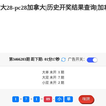
第
3466203
期 距下期:
01
分
17
秒
广告开关：
大单
未开:
1
期
大双
未开:
7
期
小双
未开:
2
期
1
+
7
+
1
=
09
-
小
单
咪牌