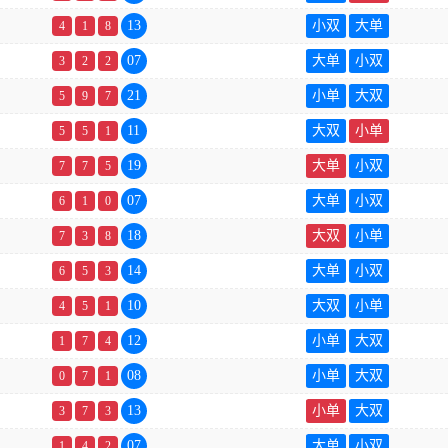
13
小双
大单
4
1
8
07
大单
小双
3
2
2
21
小单
大双
5
9
7
11
大双
小单
5
5
1
19
大单
小双
7
7
5
07
大单
小双
6
1
0
18
大双
小单
7
3
8
14
大单
小双
6
5
3
10
大双
小单
4
5
1
12
小单
大双
1
7
4
08
小单
大双
0
7
1
13
小单
大双
3
7
3
07
大单
小双
1
4
2