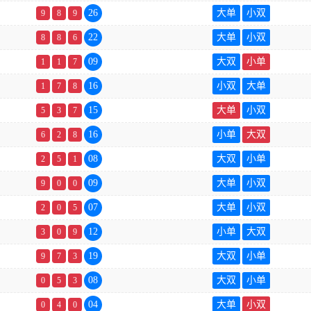
26
大单
小双
9
8
9
22
大单
小双
8
8
6
09
大双
小单
1
1
7
16
小双
大单
1
7
8
15
大单
小双
5
3
7
16
小单
大双
6
2
8
08
大双
小单
2
5
1
09
大单
小双
9
0
0
07
大单
小双
2
0
5
12
小单
大双
3
0
9
19
大双
小单
9
7
3
08
大双
小单
0
5
3
04
大单
小双
0
4
0