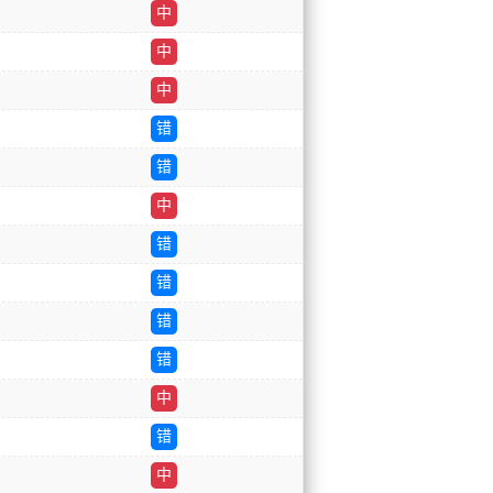
中
中
中
错
错
中
错
错
错
错
中
错
中