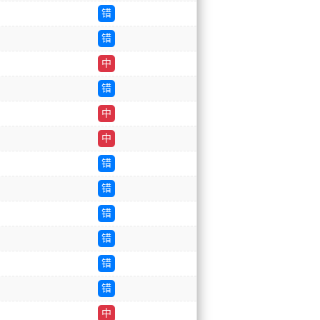
错
错
中
错
中
中
错
错
错
错
错
错
中