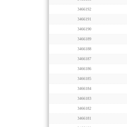
3466192
3466191
3466190
3466189
3466188
3466187
3466186
3466185
3466184
3466183
3466182
3466181