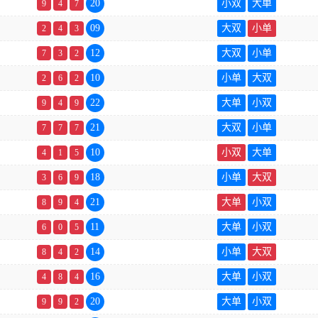
20
小双
大单
9
4
7
09
大双
小单
2
4
3
12
大双
小单
7
3
2
10
小单
大双
2
6
2
22
大单
小双
9
4
9
21
大双
小单
7
7
7
10
小双
大单
4
1
5
18
小单
大双
3
6
9
21
大单
小双
8
9
4
11
大单
小双
6
0
5
14
小单
大双
8
4
2
16
大单
小双
4
8
4
20
大单
小双
9
9
2