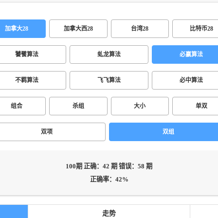
加拿大28
加拿大西28
台湾28
比特币28
饕餮算法
虬龙算法
必赢算法
不羁算法
飞飞算法
必中算法
组合
杀组
大小
单双
双项
双组
100期 正确：42 期 错误：58 期
正确率：42%
走势