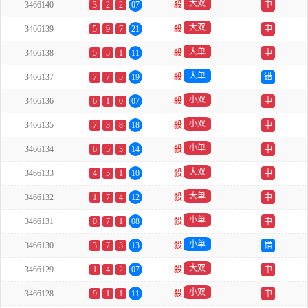
大双
3466140
3
2
2
07
殺
中
大双
3466139
5
9
7
21
殺
中
大单
3466138
5
5
1
11
殺
中
大单
3466137
7
7
5
19
殺
错
小双
3466136
6
1
0
07
殺
中
小双
3466135
7
3
8
18
殺
中
小单
3466134
6
5
3
14
殺
中
大双
3466133
4
5
1
10
殺
中
大单
3466132
1
7
4
12
殺
中
小单
3466131
0
7
1
08
殺
中
小单
3466130
3
7
3
13
殺
错
大双
3466129
1
4
2
07
殺
中
小双
3466128
9
1
1
11
殺
中