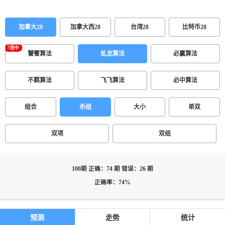
加拿大28
加拿大西28
台湾28
比特币28
饕餮算法
虬龙算法
必赢算法
不羁算法
飞飞算法
必中算法
组合
杀组
大小
单双
双项
双组
100期 正确：74 期 错误：26 期
正确率：74%
预测
走势
统计