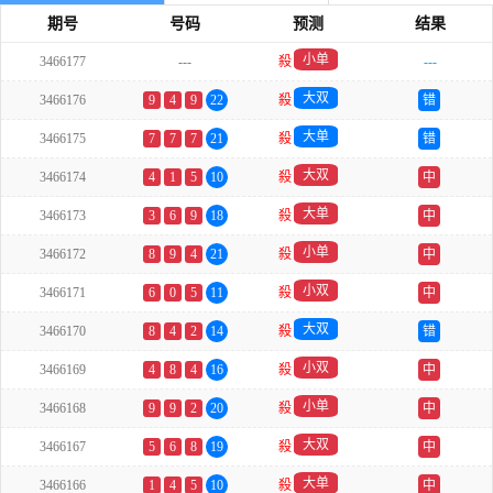
期号
号码
预测
结果
小单
3466177
---
殺
---
大双
3466176
9
4
9
22
殺
错
大单
3466175
7
7
7
21
殺
错
大双
3466174
4
1
5
10
殺
中
大单
3466173
3
6
9
18
殺
中
小单
3466172
8
9
4
21
殺
中
小双
3466171
6
0
5
11
殺
中
大双
3466170
8
4
2
14
殺
错
小双
3466169
4
8
4
16
殺
中
小单
3466168
9
9
2
20
殺
中
大双
3466167
5
6
8
19
殺
中
大单
3466166
1
4
5
10
殺
中