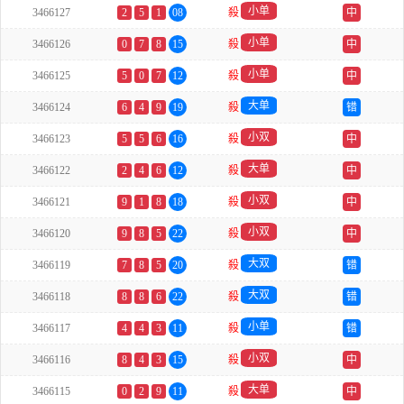
小单
3466127
2
5
1
08
殺
中
小单
3466126
0
7
8
15
殺
中
小单
3466125
5
0
7
12
殺
中
大单
3466124
6
4
9
19
殺
错
小双
3466123
5
5
6
16
殺
中
大单
3466122
2
4
6
12
殺
中
小双
3466121
9
1
8
18
殺
中
小双
3466120
9
8
5
22
殺
中
大双
3466119
7
8
5
20
殺
错
大双
3466118
8
8
6
22
殺
错
小单
3466117
4
4
3
11
殺
错
小双
3466116
8
4
3
15
殺
中
大单
3466115
0
2
9
11
殺
中