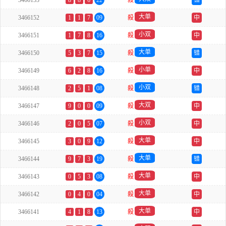
3466153
8
8
6
22
殺
错
大单
3466152
1
1
7
09
殺
中
小双
3466151
1
7
8
16
殺
中
大单
3466150
5
3
7
15
殺
错
小单
3466149
6
2
8
16
殺
中
小双
3466148
2
5
1
08
殺
错
大双
3466147
9
0
0
09
殺
中
小双
3466146
2
0
5
07
殺
中
大单
3466145
3
0
9
12
殺
中
大单
3466144
9
7
3
19
殺
错
大单
3466143
0
5
3
08
殺
中
大单
3466142
0
4
0
04
殺
中
大单
3466141
4
1
8
13
殺
中