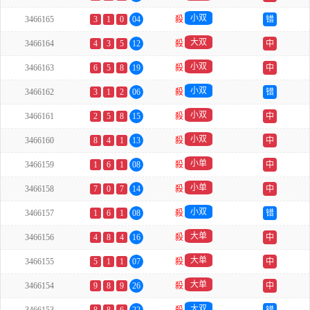
小双
3466165
3
1
0
04
殺
错
大双
3466164
4
3
5
12
殺
中
小双
3466163
6
5
8
19
殺
中
小双
3466162
3
1
2
06
殺
错
小双
3466161
2
5
8
15
殺
中
小双
3466160
8
4
1
13
殺
中
小单
3466159
1
6
1
08
殺
中
小单
3466158
7
0
7
14
殺
中
小双
3466157
1
6
1
08
殺
错
大单
3466156
4
8
4
16
殺
中
大单
3466155
5
1
1
07
殺
中
大单
3466154
9
8
9
26
殺
中
大双