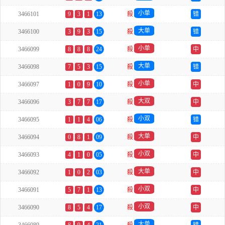
小单
3466101
9
3
1
13
殺
错
大单
3466100
3
9
3
15
殺
错
小单
3466099
8
8
8
24
殺
中
大单
3466098
7
5
3
15
殺
错
小单
3466097
1
0
9
10
殺
中
大双
3466096
3
7
7
17
殺
中
小双
3466095
1
1
4
06
殺
错
大单
3466094
0
8
1
09
殺
中
小双
3466093
4
1
0
05
殺
中
大单
3466092
1
0
2
03
殺
中
小双
3466091
5
7
1
13
殺
中
小双
3466090
8
5
4
17
殺
中
大单