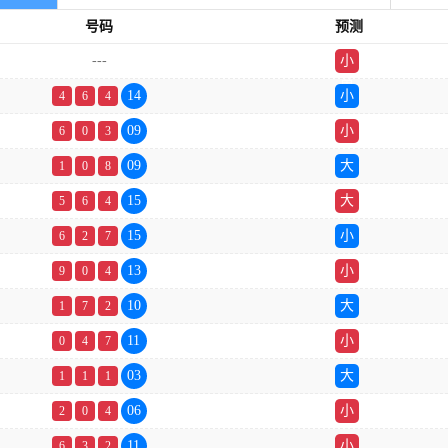
号码
预测
---
小
单
14
小
4
6
4
09
小
6
0
3
09
大
1
0
8
15
大
5
6
4
15
小
6
2
7
13
小
9
0
4
10
大
1
7
2
11
小
0
4
7
03
大
1
1
1
06
小
2
0
4
11
小
6
3
2