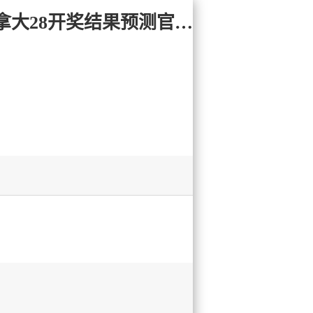
易记网址:28yc.com 加拿大28-pc28加拿大|历史开奖结果查询|加拿大28开奖结果预测官网_极致火热优质的免费预测