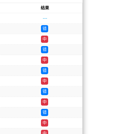
结果
---
错
中
错
中
错
中
错
中
错
中
中