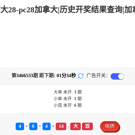
第
3466533
期 距下期:
01
分
33
秒
广告开关：
大单
未开:
3
期
小单
未开:
1
期
小双
未开:
6
期
4
+
6
+
4
=
14
-
大
双
咪牌