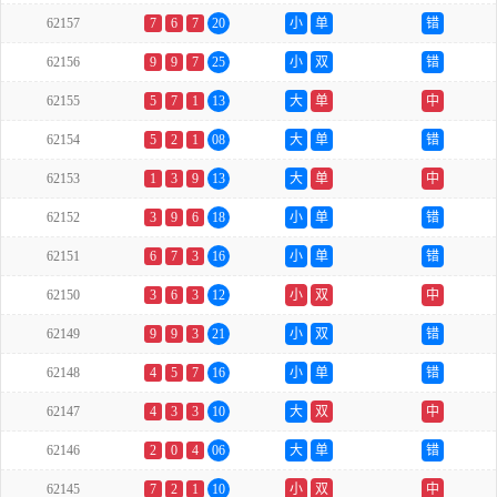
62157
7
6
7
20
小
单
错
62156
9
9
7
25
小
双
错
62155
5
7
1
13
大
单
中
62154
5
2
1
08
大
单
错
62153
1
3
9
13
大
单
中
62152
3
9
6
18
小
单
错
62151
6
7
3
16
小
单
错
62150
3
6
3
12
小
双
中
62149
9
9
3
21
小
双
错
62148
4
5
7
16
小
单
错
62147
4
3
3
10
大
双
中
62146
2
0
4
06
大
单
错
62145
7
2
1
10
小
双
中