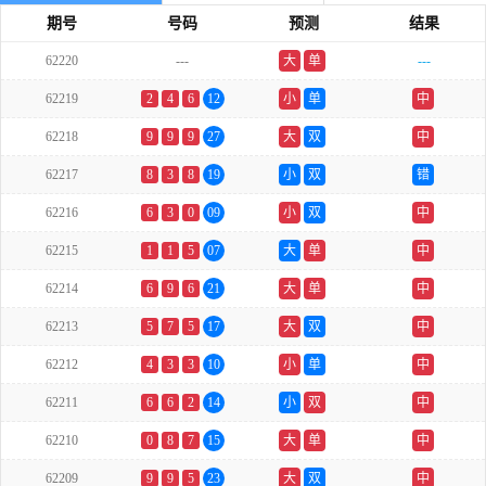
期号
号码
预测
结果
62220
---
大
单
---
62219
2
4
6
12
小
单
中
62218
9
9
9
27
大
双
中
62217
8
3
8
19
小
双
错
62216
6
3
0
09
小
双
中
62215
1
1
5
07
大
单
中
62214
6
9
6
21
大
单
中
62213
5
7
5
17
大
双
中
62212
4
3
3
10
小
单
中
62211
6
6
2
14
小
双
中
62210
0
8
7
15
大
单
中
62209
9
9
5
23
大
双
中