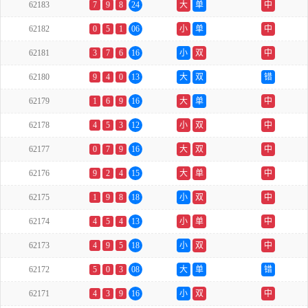
62183
7
9
8
24
大
单
中
62182
0
5
1
06
小
单
中
62181
3
7
6
16
小
双
中
62180
9
4
0
13
大
双
错
62179
1
6
9
16
大
单
中
62178
4
5
3
12
小
双
中
62177
0
7
9
16
大
双
中
62176
9
2
4
15
大
单
中
62175
1
9
8
18
小
双
中
62174
4
5
4
13
小
单
中
62173
4
9
5
18
小
双
中
62172
5
0
3
08
大
单
错
62171
4
3
9
16
小
双
中