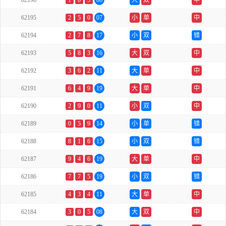
62196
1
0
5
06
大
双
中
62195
2
5
0
07
小
单
中
62194
2
7
8
17
小
双
错
62193
5
8
3
16
大
双
中
62192
3
6
2
11
大
单
中
62191
6
4
9
19
大
单
中
62190
2
9
0
11
小
双
中
62189
0
5
9
14
小
单
错
62188
8
1
6
15
小
双
错
62187
9
4
6
19
大
单
中
62186
7
7
5
19
小
双
错
62185
4
3
4
11
大
单
中
62184
3
0
5
08
大
双
中