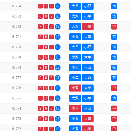
61784
6
7
9
22
大单
小双
错
61783
6
0
2
08
大双
小单
错
61782
7
1
5
13
大双
小单
中
61781
8
8
2
18
小双
大单
错
61780
9
0
9
18
大单
小双
错
61779
0
5
8
13
小双
大单
错
61778
8
8
7
23
小单
大双
错
61777
9
6
6
21
小单
大双
错
61776
6
3
1
10
小双
大单
中
61775
5
2
5
12
大双
小单
错
61774
2
6
5
13
小单
大双
中
61773
6
8
9
23
小双
大单
中
61772
3
1
9
13
大双
小单
中