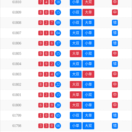
61810
7
4
7
18
小单
大双
中
61809
8
0
7
15
小双
大单
中
61808
0
2
7
09
小双
大单
错
61807
3
1
0
04
大双
小单
错
61806
9
2
6
17
大双
小单
错
61805
9
6
0
15
大单
小双
中
61804
1
9
2
12
大双
小单
错
61803
0
3
4
07
大双
小单
中
61802
8
8
6
22
大双
小单
中
61801
8
2
5
15
大单
小双
中
61800
6
5
9
20
大双
小单
中
61799
1
0
4
05
小双
大单
错
61798
3
5
0
08
小单
大双
错