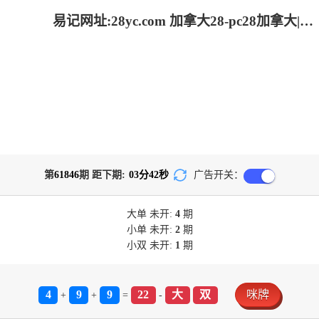
易记网址:28yc.com 加拿大28-pc28加拿大|历史开奖结果查询|加拿大28开奖结果预测官网_极致火热优质的免费预测
第
61846
期 距下期:
03
分
42
秒
广告开关：
大单
未开:
4
期
小单
未开:
2
期
小双
未开:
1
期
4
9
9
22
大
双
咪牌
+
+
=
-