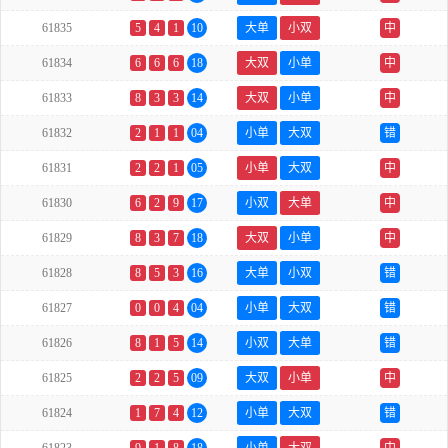
61835
5
4
1
10
大单
小双
中
61834
6
6
6
18
大双
小单
中
61833
8
3
3
14
大双
小单
中
61832
2
1
1
04
小单
大双
错
61831
2
2
1
05
小单
大双
中
61830
6
2
9
17
小双
大单
中
61829
8
3
7
18
大双
小单
中
61828
8
5
3
16
大单
小双
错
61827
0
0
4
04
小单
大双
错
61826
8
1
5
14
小双
大单
错
61825
2
2
5
09
大双
小单
中
61824
1
7
4
12
小单
大双
错