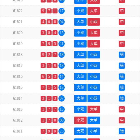
61823
9
1
8
18
小单
大双
中
61822
9
7
1
17
小双
大单
中
61821
4
0
0
04
大单
小双
中
61820
3
8
4
15
小双
大单
中
61819
7
9
5
21
小双
大单
中
61818
9
2
7
18
大单
小双
错
61817
3
1
9
13
大单
小双
错
61816
6
5
3
14
大单
小双
错
61815
7
1
5
13
大单
小双
错
61814
3
1
3
07
大单
小双
错
61813
1
7
7
15
小双
大单
中
61812
1
7
0
08
小双
大单
中
61811
7
9
9
25
大双
小单
错