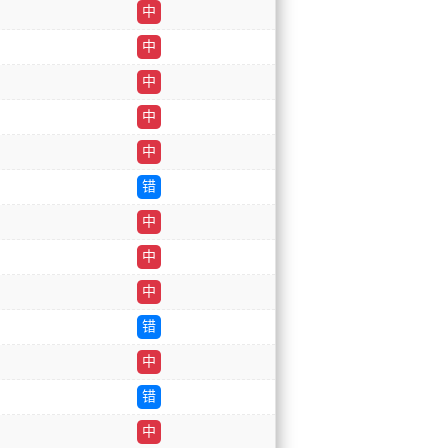
中
中
中
中
中
错
中
中
中
错
中
错
中