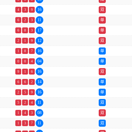
16
双
4
3
9
11
单
6
2
3
17
单
6
8
3
12
双
2
1
9
16
单
1
8
7
04
单
0
0
4
16
双
9
1
6
14
单
6
6
2
16
单
2
5
9
11
双
5
2
4
08
双
1
4
3
11
双
1
3
7