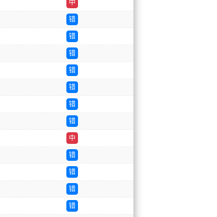
中
错
错
错
错
错
错
错
中
错
错
错
错