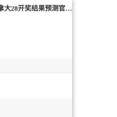
易记网址:28yc.com 加拿大28-pc28加拿大|历史开奖结果查询|加拿大28开奖结果预测官网_极致火热优质的免费预测