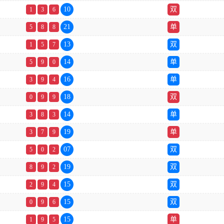
10
双
1
3
6
21
单
5
8
8
13
双
1
5
7
14
单
5
9
0
16
单
3
9
4
18
双
0
9
9
14
单
3
8
3
19
单
3
7
9
07
双
5
0
2
19
双
8
9
2
15
双
2
9
4
15
双
0
9
6
15
单
1
9
5