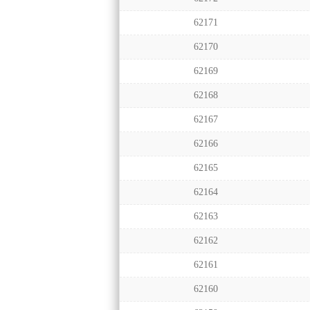
62171
62170
62169
62168
62167
62166
62165
62164
62163
62162
62161
62160