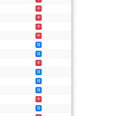
中
中
中
中
错
错
中
错
错
错
中
错