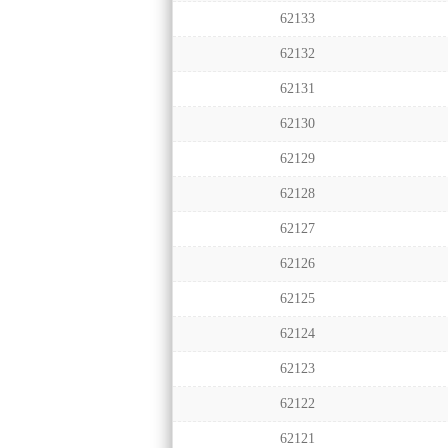
62133
62132
62131
62130
62129
62128
62127
62126
62125
62124
62123
62122
62121