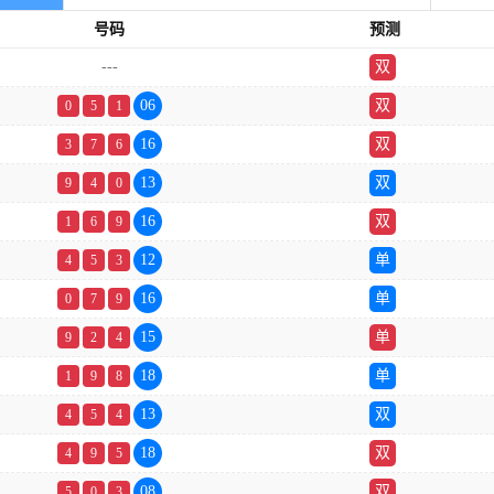
号码
预测
---
双
06
双
0
5
1
16
双
3
7
6
13
双
9
4
0
16
双
1
6
9
12
单
4
5
3
16
单
0
7
9
15
单
9
2
4
18
单
1
9
8
13
双
4
5
4
18
双
4
9
5
08
双
5
0
3