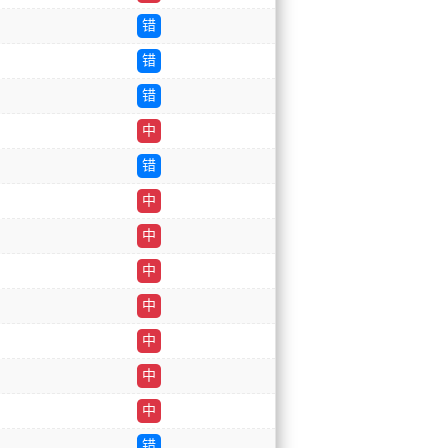
错
错
错
中
错
中
中
中
中
中
中
中
错