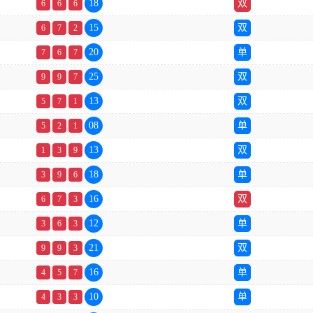
18
双
6
6
6
15
双
6
7
2
20
单
7
6
7
25
双
9
9
7
13
双
5
7
1
08
单
5
2
1
13
双
1
3
9
18
单
3
9
6
16
双
6
7
3
12
单
3
6
3
21
双
9
9
3
16
单
4
5
7
10
单
4
3
3