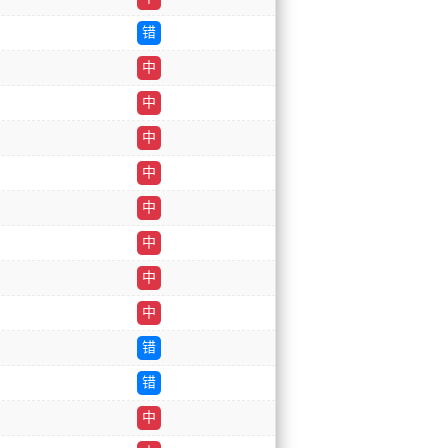
错
中
中
中
中
中
中
中
中
错
错
中