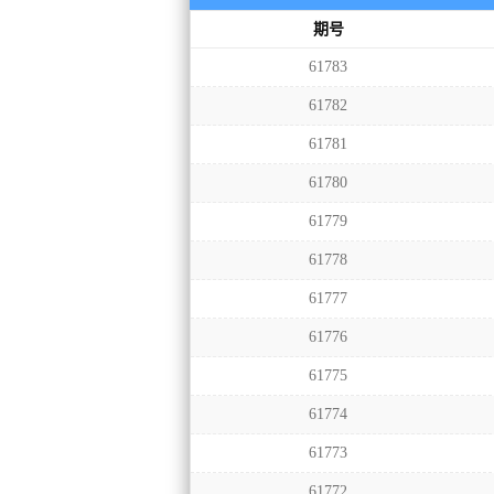
期号
61783
61782
61781
61780
61779
61778
61777
61776
61775
61774
61773
61772