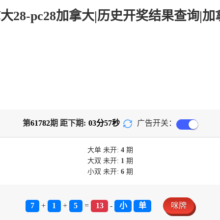
第
61782
期 距下期:
03
分
57
秒
广告开关：
大单
未开:
4
期
大双
未开:
1
期
小双
未开:
6
期
7
+
1
+
5
=
13
-
小
单
咪牌