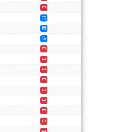
中
错
错
错
中
中
中
中
中
中
中
中
中