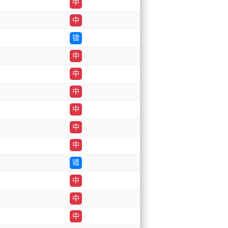
中
中
错
中
中
中
中
中
中
错
中
中
中