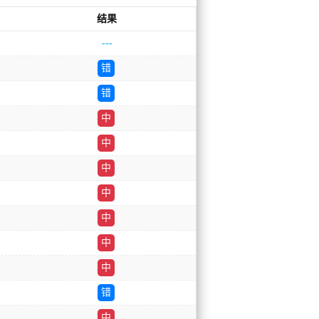
结果
---
错
错
中
中
中
中
中
中
中
错
中