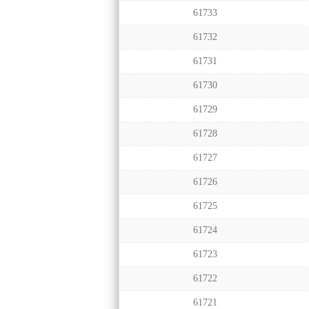
61733
61732
61731
61730
61729
61728
61727
61726
61725
61724
61723
61722
61721