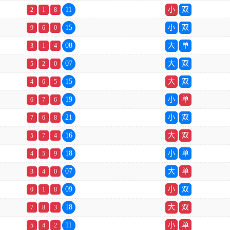
11
小
双
2
1
8
15
小
双
9
6
0
08
大
单
3
1
4
07
大
双
5
2
0
15
大
双
4
6
5
19
小
单
6
7
6
21
小
双
7
6
8
16
大
双
5
7
4
18
小
单
4
5
9
07
大
单
3
4
0
09
小
双
0
1
8
18
大
双
7
8
3
11
小
单
5
4
2