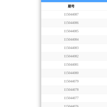
期号
115044087
115044086
115044085
115044084
115044083
115044082
115044081
115044080
115044079
115044078
115044077
115044076