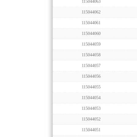
115044063
115044062
115044061
115044060
115044059
115044058
115044057
115044056
115044055
115044054
115044053
115044052
115044051