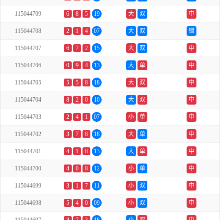
115044709
6
8
5
19
大
双
中
115044708
2
1
4
07
大
双
错
115044707
6
7
2
15
大
双
中
115044706
0
9
4
13
大
单
中
115044705
5
5
8
18
大
双
中
115044704
8
2
0
10
大
双
中
115044703
2
4
1
07
小
单
中
115044702
3
7
8
18
大
单
中
115044701
4
1
8
13
大
单
中
115044700
4
0
8
12
小
单
中
115044699
3
1
7
11
小
双
中
115044698
5
4
0
09
小
双
中