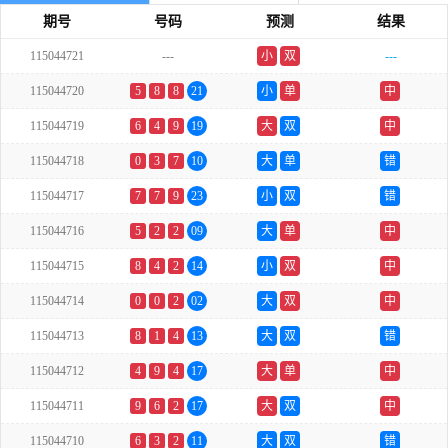
期号
号码
预测
结果
115044721
---
小
双
---
115044720
5
8
8
21
小
单
中
115044719
6
4
9
19
大
双
中
115044718
0
3
7
10
大
单
错
115044717
7
7
9
23
小
双
错
115044716
5
2
2
09
大
单
中
115044715
8
4
2
14
小
双
中
115044714
0
0
2
02
大
双
中
115044713
8
1
4
13
大
双
错
115044712
4
9
4
17
大
单
中
115044711
9
6
2
17
大
双
中
115044710
6
3
2
11
大
双
错