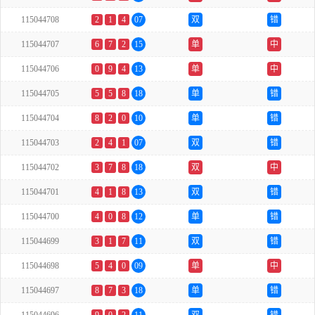
115044708
2
1
4
07
双
错
115044707
6
7
2
15
单
中
115044706
0
9
4
13
单
中
115044705
5
5
8
18
单
错
115044704
8
2
0
10
单
错
115044703
2
4
1
07
双
错
115044702
3
7
8
18
双
中
115044701
4
1
8
13
双
错
115044700
4
0
8
12
单
错
115044699
3
1
7
11
双
错
115044698
5
4
0
09
单
中
115044697
8
7
3
18
单
错