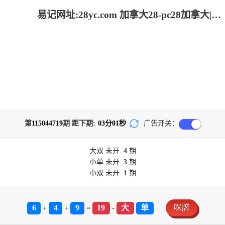
易记网址:28yc.com 加拿大28-pc28加拿大|历史开奖结果查询|加拿大28开奖结果预测官网_极致火热优质的免费预测
第
115044719
期 距下期:
03
分
01
秒
广告开关：
大双
未开:
4
期
小单
未开:
3
期
小双
未开:
1
期
6
4
9
19
大
单
咪牌
+
+
=
-