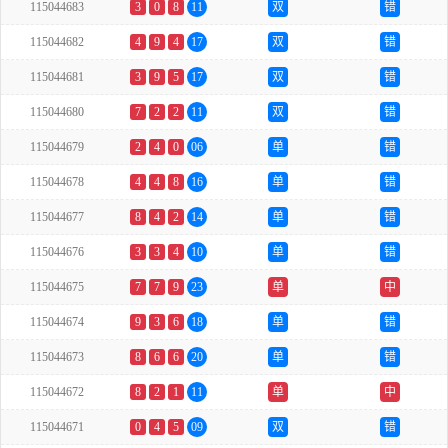
115044683
3
0
8
11
双
错
115044682
4
9
4
17
双
错
115044681
3
9
5
17
双
错
115044680
7
2
2
11
双
错
115044679
2
4
0
06
单
错
115044678
4
4
8
16
单
错
115044677
8
4
2
14
单
错
115044676
3
3
4
10
单
错
115044675
7
7
9
23
单
中
115044674
9
3
6
18
单
错
115044673
8
6
6
20
单
错
115044672
8
2
1
11
单
中
115044671
0
4
5
09
双
错