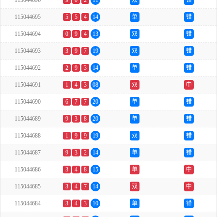
115044696
9
0
2
11
双
错
115044695
5
5
4
14
单
错
115044694
0
9
4
13
双
错
115044693
3
9
7
19
双
错
115044692
2
9
3
14
单
错
115044691
1
4
3
08
双
中
115044690
6
7
7
20
单
错
115044689
9
3
8
20
单
错
115044688
1
9
9
19
双
错
115044687
9
3
2
14
单
错
115044686
3
4
8
15
单
中
115044685
3
4
7
14
双
中
115044684
3
4
3
10
单
错