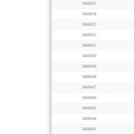
3466055
3466054
3466053
3466052
3466051
3466050
3466049
3466048
3466047
3466046
3466045
3466044
3466043