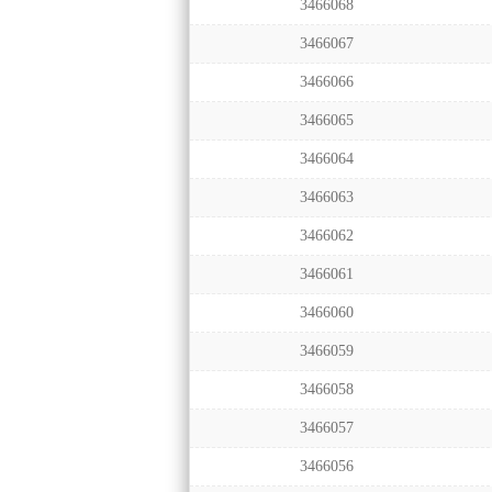
3466068
3466067
3466066
3466065
3466064
3466063
3466062
3466061
3466060
3466059
3466058
3466057
3466056