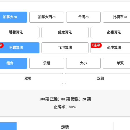
加拿大28
加拿大西28
台湾28
比特币28
饕餮算法
虬龙算法
必赢算法
不羁算法
飞飞算法
必中算法
组合
杀组
大小
单双
双项
双组
100期 正确：80 期 错误：20 期
正确率：80%
走势