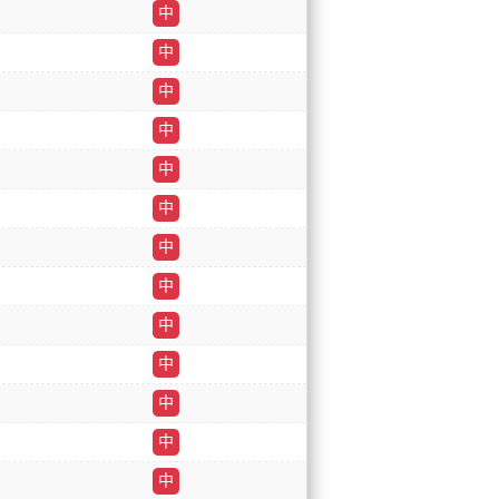
中
中
中
中
中
中
中
中
中
中
中
中
中