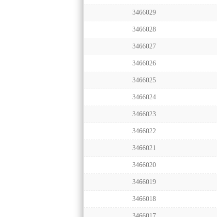
3466029
3466028
3466027
3466026
3466025
3466024
3466023
3466022
3466021
3466020
3466019
3466018
3466017