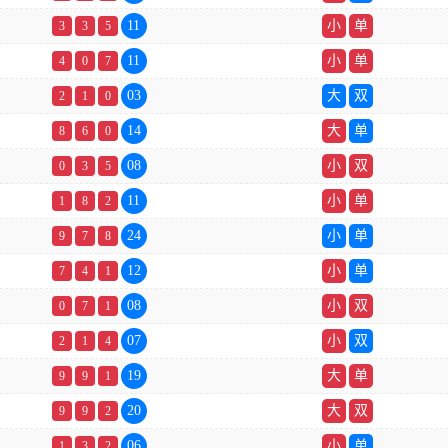
11
小
单
3
3
5
11
小
单
4
0
7
03
大
双
2
1
0
14
大
单
8
6
0
08
小
双
0
3
5
11
小
单
1
8
2
24
小
单
9
7
8
12
小
单
7
4
1
08
小
双
0
7
1
07
小
双
2
1
4
19
大
单
9
9
1
20
大
双
9
9
2
06
小
单
1
3
2