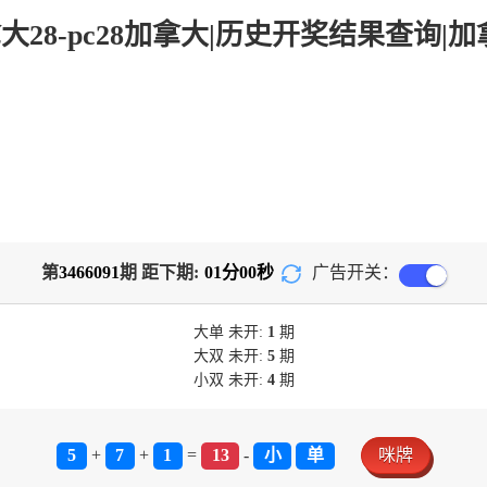
第
3466091
期 距下期:
01
分
00
秒
广告开关：
大单
未开:
1
期
大双
未开:
5
期
小双
未开:
4
期
5
+
7
+
1
=
13
-
小
单
咪牌