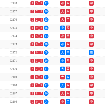
62178
4
5
3
12
小
双
中
62177
0
7
9
16
大
双
中
62176
9
2
4
15
大
单
中
62175
1
9
8
18
小
双
中
62174
4
5
4
13
小
单
中
62173
4
9
5
18
小
双
中
62172
5
0
3
08
大
单
错
62171
4
3
9
16
小
双
中
62170
6
2
3
11
大
单
中
62169
6
8
3
17
大
双
中
62168
2
1
9
12
大
双
中
62167
1
8
7
16
大
双
中
62166
0
0
4
04
小
单
中