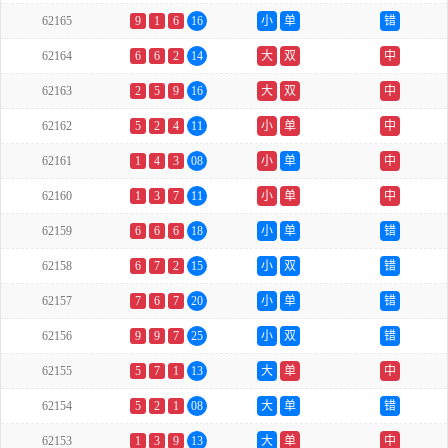
62165
9
1
6
16
小
单
错
62164
6
6
2
14
大
双
中
62163
2
5
9
16
大
双
中
62162
5
2
4
11
小
单
中
62161
1
4
3
08
小
单
中
62160
1
3
7
11
小
单
中
62159
6
6
6
18
小
单
错
62158
6
7
2
15
小
双
错
62157
7
6
7
20
小
单
错
62156
9
9
7
25
小
双
错
62155
5
7
1
13
大
单
中
62154
5
2
1
08
大
单
错
62153
1
3
9
13
大
单
中