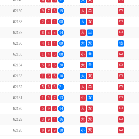
62140
6
1
5
12
大
双
中
62139
9
7
3
19
大
单
中
62138
2
4
2
08
大
双
中
62137
8
3
3
14
大
单
中
62136
4
1
4
09
大
双
错
62135
1
4
3
08
小
单
中
62134
5
9
6
20
大
单
中
62133
1
3
6
10
大
双
中
62132
5
8
8
21
大
单
中
62131
1
5
7
13
小
双
中
62130
5
9
0
14
大
双
中
62129
3
9
4
16
大
双
中
62128
0
9
9
18
小
双
中