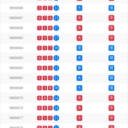
08060688
3
2
7
12
大
错
08060687
4
7
4
15
大
中
08060686
7
1
9
17
大
中
08060685
7
3
7
17
大
中
08060684
1
1
7
09
双
错
08060683
4
3
5
12
大
错
08060682
4
5
3
12
单
错
08060681
1
5
5
11
大
错
08060680
6
3
0
09
大
错
08060679
6
8
0
14
大
中
08060678
6
9
9
24
大
中
08060677
5
1
5
11
小
中