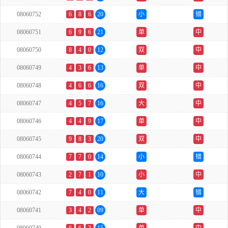
08060752
6
8
6
20
小
错
08060751
6
9
6
21
单
中
08060750
8
4
0
12
双
中
08060749
4
3
6
13
单
中
08060748
4
6
6
16
双
中
08060747
4
5
7
16
大
中
08060746
4
4
9
17
单
中
08060745
9
8
3
20
双
中
08060744
7
7
0
14
小
错
08060743
2
7
1
10
小
中
08060742
7
4
0
11
大
错
08060741
3
4
2
09
单
中