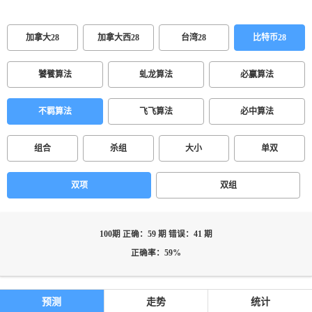
加拿大28
加拿大西28
台湾28
比特币28
饕餮算法
虬龙算法
必赢算法
不羁算法
飞飞算法
必中算法
组合
杀组
大小
单双
双项
双组
100期 正确：59 期 错误：41 期
正确率：59%
预测
走势
统计