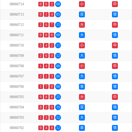
08060714
0
6
2
08
小
中
08060713
0
1
4
05
双
错
08060712
2
6
7
15
大
中
08060711
9
0
0
09
大
错
08060710
5
4
2
11
小
中
08060709
2
6
4
12
大
错
08060708
1
4
1
06
小
中
08060707
2
1
3
06
大
错
08060706
1
7
0
08
单
错
08060705
9
8
8
25
大
中
08060704
8
2
9
19
双
错
08060703
1
3
8
12
大
错
08060702
0
4
8
12
单
错