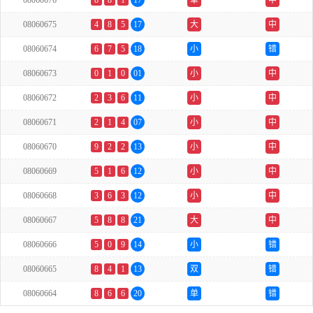
08060676
8
8
1
17
单
中
08060675
4
8
5
17
大
中
08060674
6
7
5
18
小
错
08060673
0
1
0
01
小
中
08060672
2
3
6
11
小
中
08060671
2
1
4
07
小
中
08060670
9
2
2
13
小
中
08060669
5
1
6
12
小
中
08060668
3
6
3
12
小
中
08060667
5
8
8
21
大
中
08060666
5
0
9
14
小
错
08060665
8
4
1
13
双
错
08060664
8
6
6
20
单
错