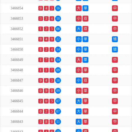
3466854
9
4
3
16
大
单
中
3466853
3
3
4
10
小
双
中
3466852
1
2
5
08
大
双
中
3466851
9
4
9
22
小
单
错
3466850
8
2
4
14
小
单
错
3466849
1
7
6
14
大
单
中
3466848
1
1
7
09
小
单
中
3466847
9
4
3
16
小
双
中
3466846
0
9
0
09
小
单
中
3466845
2
0
5
07
大
单
中
3466844
0
2
5
07
大
单
中
3466843
3
8
0
11
大
单
中