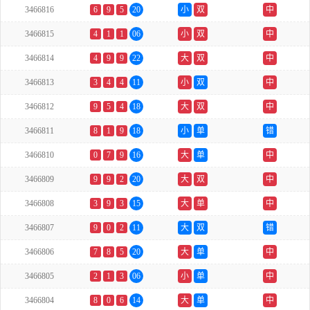
3466816
6
9
5
20
小
双
中
3466815
4
1
1
06
小
双
中
3466814
4
9
9
22
大
双
中
3466813
3
4
4
11
小
双
中
3466812
9
5
4
18
大
双
中
3466811
8
1
9
18
小
单
错
3466810
0
7
9
16
大
单
中
3466809
9
9
2
20
大
双
中
3466808
3
9
3
15
大
单
中
3466807
9
0
2
11
大
双
错
3466806
7
8
5
20
大
单
中
3466805
2
1
3
06
小
单
中
3466804
8
0
6
14
大
单
中