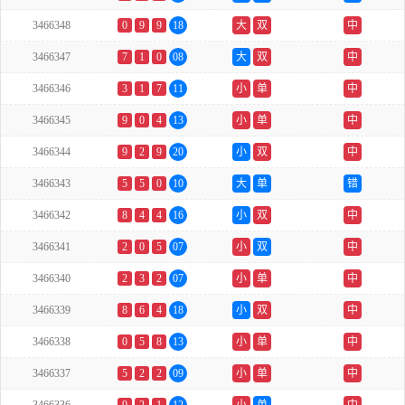
3466348
0
9
9
18
大
双
中
3466347
7
1
0
08
大
双
中
3466346
3
1
7
11
小
单
中
3466345
9
0
4
13
小
单
中
3466344
9
2
9
20
小
双
中
3466343
5
5
0
10
大
单
错
3466342
8
4
4
16
小
双
中
3466341
2
0
5
07
小
双
中
3466340
2
3
2
07
小
单
中
3466339
8
6
4
18
小
双
中
3466338
0
5
8
13
小
单
中
3466337
5
2
2
09
小
单
中