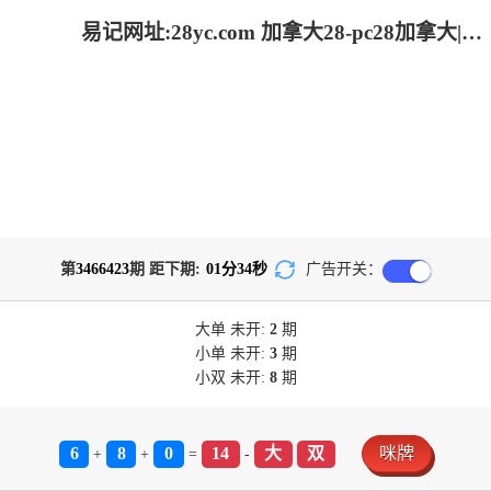
易记网址:28yc.com 加拿大28-pc28加拿大|历史开奖结果查询|加拿大28开奖结果预测官网_极致火热优质的免费预测
第
3466423
期 距下期:
01
分
34
秒
广告开关：
大单
未开:
2
期
小单
未开:
3
期
小双
未开:
8
期
6
8
0
14
大
双
咪牌
+
+
=
-