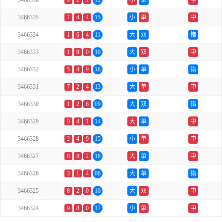
3466336
9
2
1
12
小
单
中
3466335
7
4
4
15
小
单
中
3466334
1
6
4
11
大
双
错
3466333
1
9
0
10
大
双
中
3466332
5
4
9
18
小
单
错
3466331
7
2
4
13
大
单
中
3466330
1
2
6
09
大
双
错
3466329
9
4
1
14
大
单
中
3466328
2
4
9
15
小
单
中
3466327
8
8
2
18
大
单
中
3466326
3
1
4
08
大
单
错
3466325
8
2
0
10
大
双
中
3466324
9
8
0
17
小
单
中