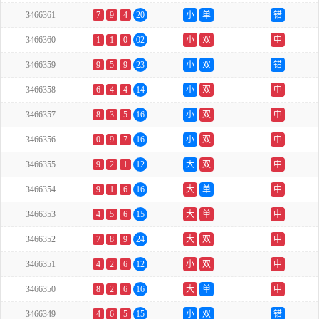
3466361
7
9
4
20
小
单
错
3466360
1
1
0
02
小
双
中
3466359
9
5
9
23
小
双
错
3466358
6
4
4
14
小
双
中
3466357
8
3
5
16
小
双
中
3466356
0
9
7
16
小
双
中
3466355
9
2
1
12
大
双
中
3466354
9
1
6
16
大
单
中
3466353
4
5
6
15
大
单
中
3466352
7
8
9
24
大
双
中
3466351
4
2
6
12
小
双
中
3466350
8
2
6
16
大
单
中
3466349
4
6
5
15
小
双
错