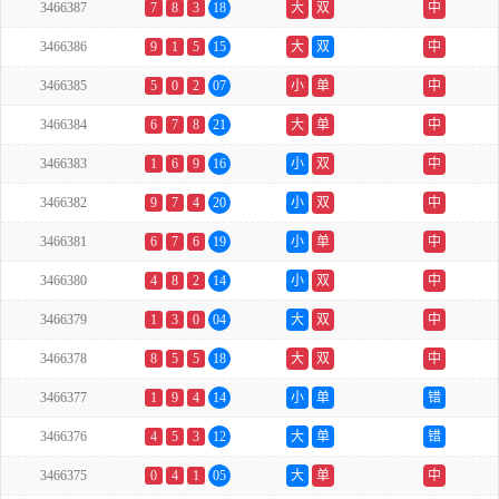
3466387
7
8
3
18
大
双
中
3466386
9
1
5
15
大
双
中
3466385
5
0
2
07
小
单
中
3466384
6
7
8
21
大
单
中
3466383
1
6
9
16
小
双
中
3466382
9
7
4
20
小
双
中
3466381
6
7
6
19
小
单
中
3466380
4
8
2
14
小
双
中
3466379
1
3
0
04
大
双
中
3466378
8
5
5
18
大
双
中
3466377
1
9
4
14
小
单
错
3466376
4
5
3
12
大
单
错
3466375
0
4
1
05
大
单
中