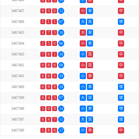
3467408
9
2
5
16
小
双
中
3467407
9
3
0
12
小
单
中
3467406
5
1
1
07
大
双
错
3467405
4
7
5
16
大
单
中
3467404
1
5
0
06
小
单
中
3467403
7
8
1
16
小
双
中
3467402
0
8
0
08
小
双
中
3467401
8
6
5
19
小
单
中
3467400
0
9
9
18
小
单
错
3467399
0
4
3
07
大
双
错
3467398
5
0
9
14
小
单
错
3467397
0
4
7
11
大
双
错
3467396
1
8
8
17
小
单
中