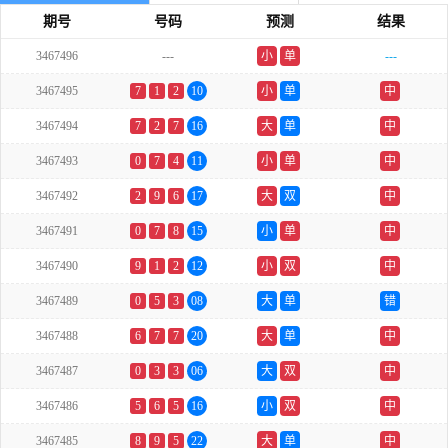
期号
号码
预测
结果
3467496
---
小
单
---
3467495
7
1
2
10
小
单
中
3467494
7
2
7
16
大
单
中
3467493
0
7
4
11
小
单
中
3467492
2
9
6
17
大
双
中
3467491
0
7
8
15
小
单
中
3467490
9
1
2
12
小
双
中
3467489
0
5
3
08
大
单
错
3467488
6
7
7
20
大
单
中
3467487
0
3
3
06
大
双
中
3467486
5
6
5
16
小
双
中
3467485
8
9
5
22
大
单
中