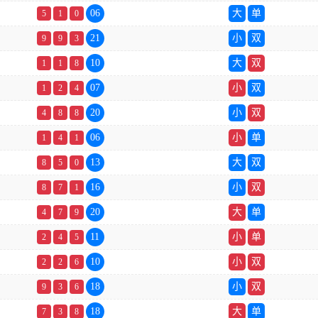
06
大
单
5
1
0
21
小
双
9
9
3
10
大
双
1
1
8
07
小
双
1
2
4
20
小
双
4
8
8
06
小
单
1
4
1
13
大
双
8
5
0
16
小
双
8
7
1
20
大
单
4
7
9
11
小
单
2
4
5
10
小
双
2
2
6
18
小
双
9
3
6
18
大
单
7
3
8