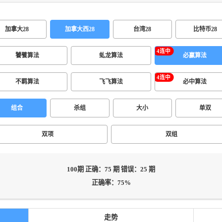
加拿大28
加拿大西28
台湾28
比特币28
饕餮算法
虬龙算法
必赢算法
不羁算法
飞飞算法
必中算法
组合
杀组
大小
单双
双项
双组
100期 正确：75 期 错误：25 期
正确率：75%
走势