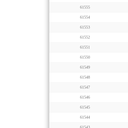
61555
61554
61553
61552
61551
61550
61549
61548
61547
61546
61545
61544
61543