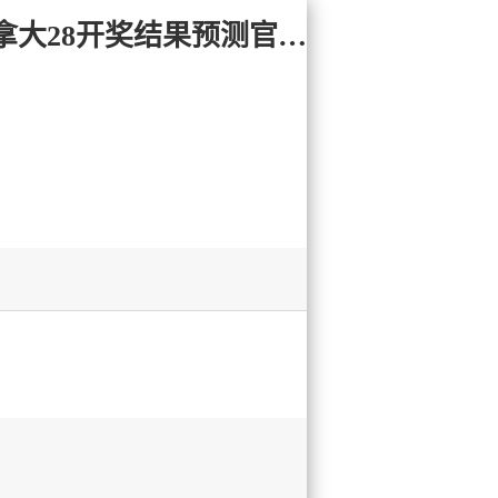
易记网址:28yc.com 加拿大28-pc28加拿大|历史开奖结果查询|加拿大28开奖结果预测官网_极致火热优质的免费预测