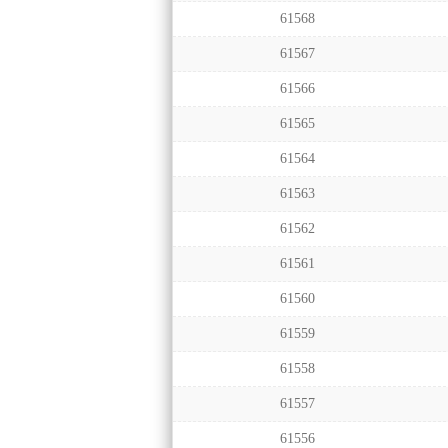
61568
61567
61566
61565
61564
61563
61562
61561
61560
61559
61558
61557
61556