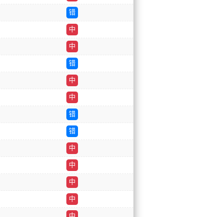
错
中
中
错
中
中
错
错
中
中
中
中
中