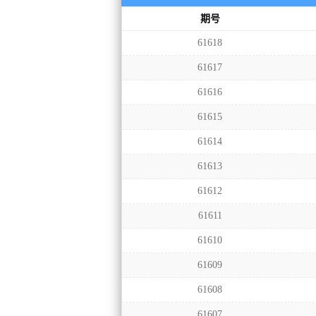
期号
61618
61617
61616
61615
61614
61613
61612
61611
61610
61609
61608
61607