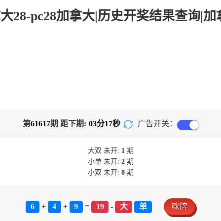
第
61617
期 距下期:
03
分
17
秒
广告开关：
大双
未开:
1
期
小单
未开:
2
期
小双
未开:
8
期
6
+
4
+
9
=
19
-
大
单
咪牌