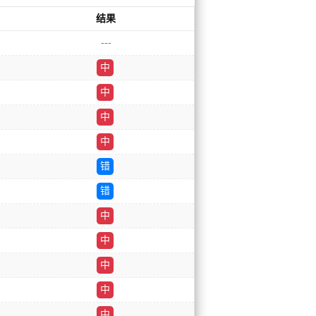
结果
---
中
中
中
中
错
错
中
中
中
中
中