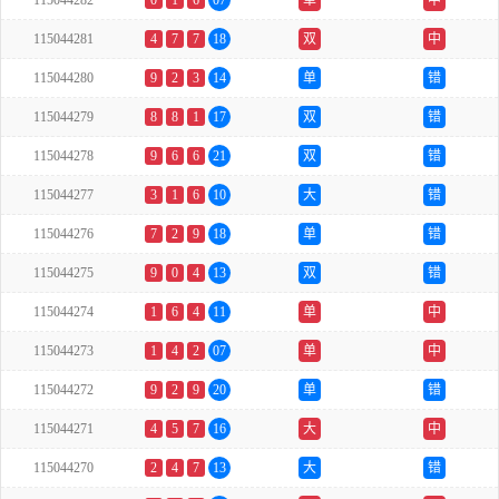
115044282
0
1
6
07
单
中
115044281
4
7
7
18
双
中
115044280
9
2
3
14
单
错
115044279
8
8
1
17
双
错
115044278
9
6
6
21
双
错
115044277
3
1
6
10
大
错
115044276
7
2
9
18
单
错
115044275
9
0
4
13
双
错
115044274
1
6
4
11
单
中
115044273
1
4
2
07
单
中
115044272
9
2
9
20
单
错
115044271
4
5
7
16
大
中
115044270
2
4
7
13
大
错