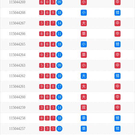
115044269
6
0
3
09
小
中
115044268
3
6
9
18
小
错
115044267
5
2
7
14
大
中
115044266
8
0
3
11
单
中
115044265
8
6
4
18
小
错
115044264
0
2
9
11
单
中
115044263
5
3
1
09
小
中
115044262
7
0
3
10
大
错
115044261
9
0
8
17
大
中
115044260
9
0
9
18
大
中
115044259
3
8
3
14
双
中
115044258
8
3
7
18
单
错
115044257
2
3
5
10
单
错