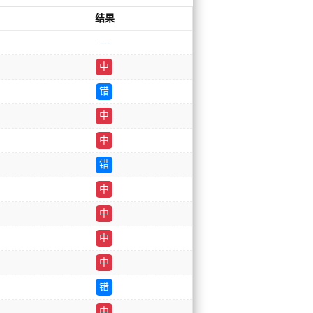
结果
---
中
错
中
中
错
中
中
中
中
错
中