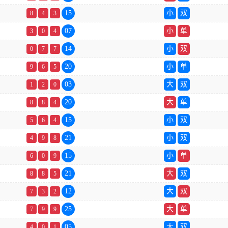
15
小
双
8
4
3
07
小
单
3
0
4
14
小
双
0
7
7
20
小
单
9
6
5
03
大
双
1
2
0
20
大
单
8
8
4
15
小
双
5
6
4
21
小
双
4
9
8
15
小
单
6
0
9
21
大
双
8
8
5
12
大
双
7
3
2
25
大
单
7
9
9
05
大
双
4
0
1