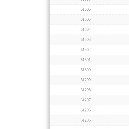
61306
61305
61304
61303
61302
61301
61300
61299
61298
61297
61296
61295