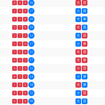
16
大
双
8
8
0
17
小
双
2
6
9
10
大
单
1
1
8
19
大
双
3
7
9
12
大
双
2
7
3
17
小
单
5
3
9
22
大
双
5
9
8
17
大
单
8
4
5
12
小
双
6
3
3
14
小
单
6
5
3
18
大
单
1
9
8
22
小
双
8
5
9
09
大
双
0
1
8