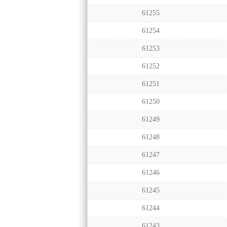
61255
61254
61253
61252
61251
61250
61249
61248
61247
61246
61245
61244
61243