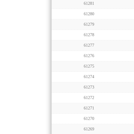
61281
61280
61279
61278
61277
61276
61275
61274
61273
61272
61271
61270
61269