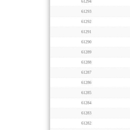
61294
61293
61292
61291
61290
61289
61288
61287
61286
61285
61284
61283
61282