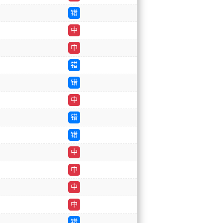
错
中
中
错
错
中
错
错
中
中
中
中
错