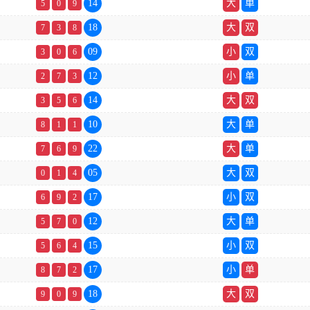
14
大
单
5
0
9
18
大
双
7
3
8
09
小
双
3
0
6
12
小
单
2
7
3
14
大
双
3
5
6
10
大
单
8
1
1
22
大
单
7
6
9
05
大
双
0
1
4
17
小
双
6
9
2
12
大
单
5
7
0
15
小
双
5
6
4
17
小
单
8
7
2
18
大
双
9
0
9