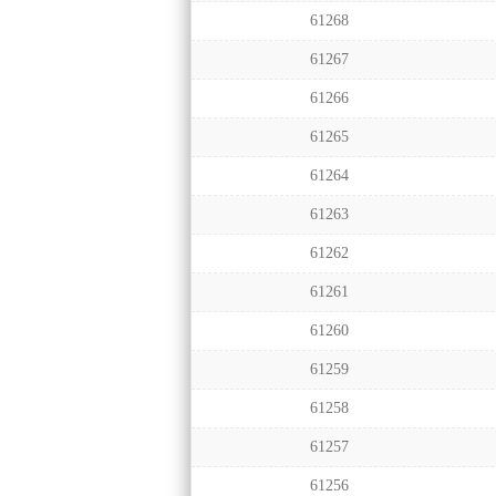
61268
61267
61266
61265
61264
61263
61262
61261
61260
61259
61258
61257
61256