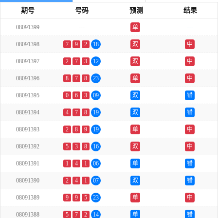
期号
号码
预测
结果
08091399
---
单
---
08091398
7
9
2
18
双
中
08091397
2
7
3
12
双
中
08091396
8
7
8
23
单
中
08091395
0
6
3
09
双
错
08091394
4
7
8
19
双
错
08091393
2
8
9
19
单
中
08091392
5
3
8
16
双
中
08091391
1
4
1
06
单
错
08091390
2
4
1
07
双
错
08091389
9
9
5
23
单
中
08091388
5
7
2
14
单
错