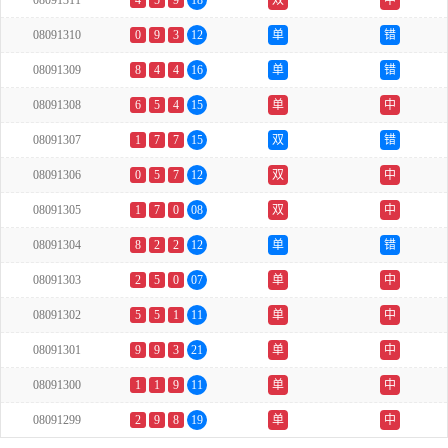
08091311
4
5
9
18
双
中
08091310
0
9
3
12
单
错
08091309
8
4
4
16
单
错
08091308
6
5
4
15
单
中
08091307
1
7
7
15
双
错
08091306
0
5
7
12
双
中
08091305
1
7
0
08
双
中
08091304
8
2
2
12
单
错
08091303
2
5
0
07
单
中
08091302
5
5
1
11
单
中
08091301
9
9
3
21
单
中
08091300
1
1
9
11
单
中
08091299
2
9
8
19
单
中