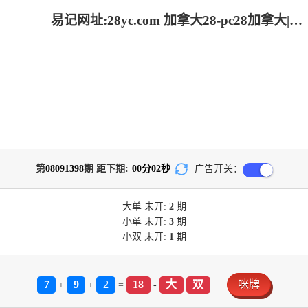
易记网址:28yc.com 加拿大28-pc28加拿大|历史开奖结果查询|加拿大28开奖结果预测官网_极致火热优质的免费预测
第
08091398
期 距下期:
00
分
02
秒
广告开关：
大单
未开:
2
期
小单
未开:
3
期
小双
未开:
1
期
7
9
2
18
大
双
咪牌
+
+
=
-