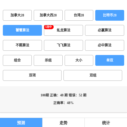
加拿大28
加拿大西28
台湾28
比特币28
饕餮算法
虬龙算法
必赢算法
不羁算法
飞飞算法
必中算法
组合
杀组
大小
单双
双项
双组
100期 正确：48 期 错误：52 期
正确率：48%
预测
走势
统计