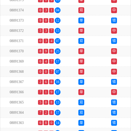
08091375
3
1
9
13
单
中
08091374
0
3
1
04
双
中
08091373
9
0
3
12
单
错
08091372
5
3
7
15
单
中
08091371
0
3
4
07
双
错
08091370
8
9
8
25
单
中
08091369
6
4
7
17
单
中
08091368
0
0
7
07
单
中
08091367
2
6
8
16
单
错
08091366
7
1
9
17
单
中
08091365
5
0
8
13
双
错
08091364
7
2
8
17
双
错
08091363
6
8
0
14
单
错