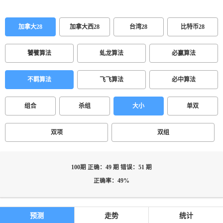
加拿大28
加拿大西28
台湾28
比特币28
饕餮算法
虬龙算法
必赢算法
不羁算法
飞飞算法
必中算法
组合
杀组
大小
单双
双项
双组
100期 正确：49 期 错误：51 期
正确率：49%
预测
走势
统计