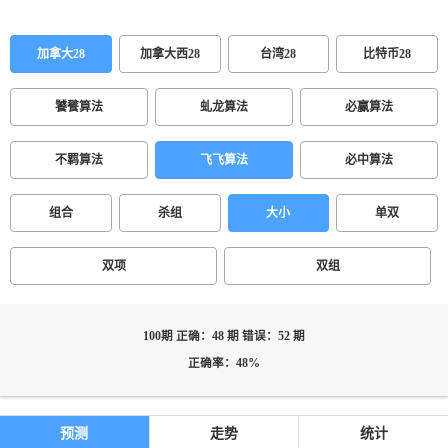
加拿大28
加拿大西28
台湾28
比特币28
饕餮算法
虬龙算法
必赢算法
不羁算法
飞飞算法
必中算法
组合
杀组
大小
单双
双项
双组
100期 正确：48 期 错误：52 期
正确率：48%
预测
走势
统计