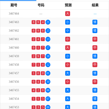
期号
号码
预测
结果
3467464
---
大
---
双
3467463
8
9
4
21
小
错
3467462
8
9
8
25
小
错
3467461
2
4
7
13
小
中
3467460
9
1
7
17
大
中
3467459
2
9
7
18
小
错
3467458
7
1
4
12
小
中
3467457
1
0
0
01
大
错
3467456
6
4
0
10
小
中
3467455
4
2
0
06
大
错
3467454
1
1
5
07
大
错
3467453
1
3
5
09
大
错