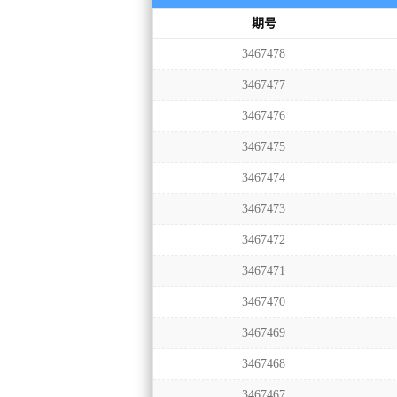
期号
3467478
3467477
3467476
3467475
3467474
3467473
3467472
3467471
3467470
3467469
3467468
3467467