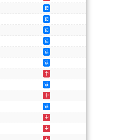
错
错
错
错
错
错
中
错
中
错
中
中
中