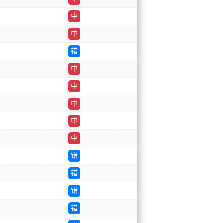
中
中
错
中
中
中
中
中
错
错
错
错