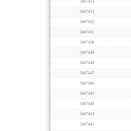
3467454
3467453
3467452
3467451
3467450
3467449
3467448
3467447
3467446
3467445
3467444
3467443
3467442