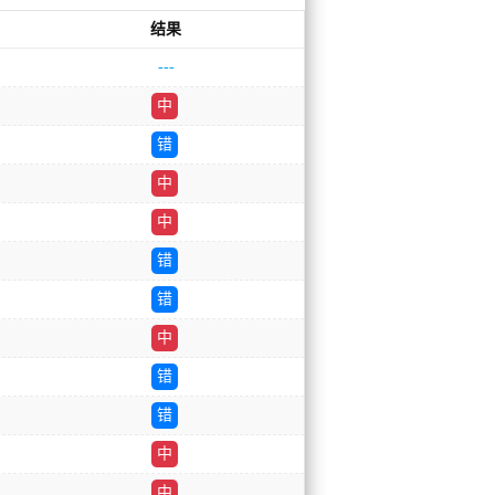
结果
---
中
错
中
中
错
错
中
错
错
中
中