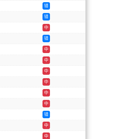
错
错
中
错
中
中
中
中
中
中
错
中
中