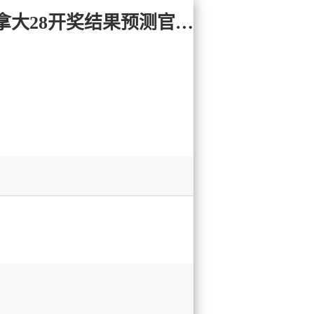
易记网址:28yc.com 加拿大28-pc28加拿大|历史开奖结果查询|加拿大28开奖结果预测官网_极致火热优质的免费预测