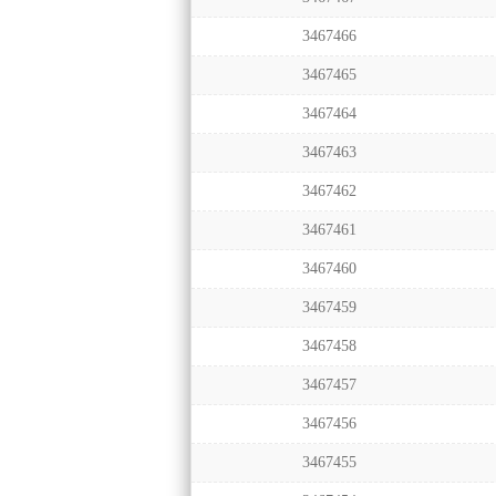
3467466
3467465
3467464
3467463
3467462
3467461
3467460
3467459
3467458
3467457
3467456
3467455