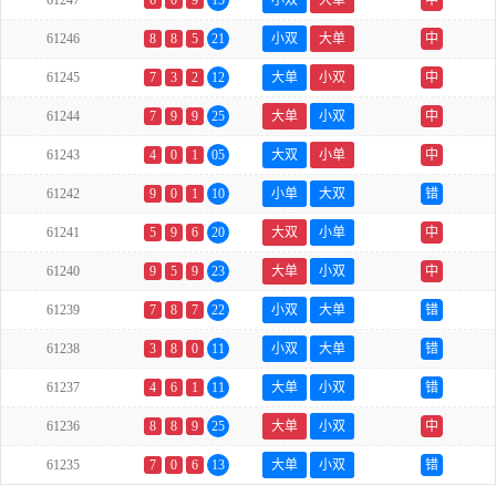
61247
6
0
9
15
小双
大单
中
61246
8
8
5
21
小双
大单
中
61245
7
3
2
12
大单
小双
中
61244
7
9
9
25
大单
小双
中
61243
4
0
1
05
大双
小单
中
61242
9
0
1
10
小单
大双
错
61241
5
9
6
20
大双
小单
中
61240
9
5
9
23
大单
小双
中
61239
7
8
7
22
小双
大单
错
61238
3
8
0
11
小双
大单
错
61237
4
6
1
11
大单
小双
错
61236
8
8
9
25
大单
小双
中
61235
7
0
6
13
大单
小双
错