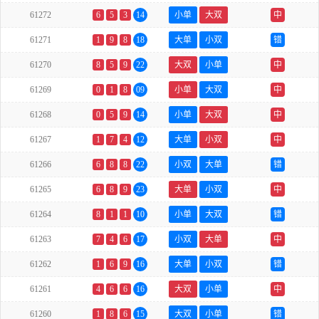
61272
6
5
3
14
小单
大双
中
61271
1
9
8
18
大单
小双
错
61270
8
5
9
22
大双
小单
中
61269
0
1
8
09
小单
大双
中
61268
0
5
9
14
小单
大双
中
61267
1
7
4
12
大单
小双
中
61266
6
8
8
22
小双
大单
错
61265
6
8
9
23
大单
小双
中
61264
8
1
1
10
小单
大双
错
61263
7
4
6
17
小双
大单
中
61262
1
6
9
16
大单
小双
错
61261
4
6
6
16
大双
小单
中
61260
1
8
6
15
大双
小单
错