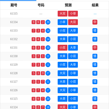
期号
号码
预测
结果
61335
---
大双
小单
---
61334
9
9
2
20
小单
大双
中
61333
7
3
4
14
小双
大单
错
61332
8
4
2
14
大单
小双
错
61331
6
3
1
10
小双
大单
中
61330
3
7
1
11
大单
小双
错
61329
7
3
1
11
小双
大单
错
61328
5
3
9
17
大双
小单
错
61327
3
1
7
11
大单
小双
错
61326
6
7
4
17
大双
小单
错
61325
4
9
7
20
大单
小双
错
61324
9
2
7
18
大双
小单
中