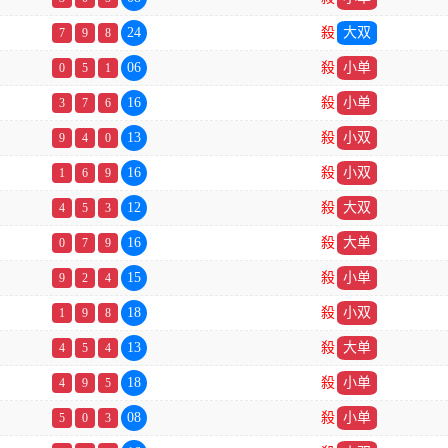
24
殺
大双
7
9
8
06
殺
小单
0
5
1
16
殺
小单
3
7
6
13
殺
小双
9
4
0
16
殺
小双
1
6
9
12
殺
大双
4
5
3
16
殺
大单
0
7
9
15
殺
小单
9
2
4
18
殺
小双
1
9
8
13
殺
大单
4
5
4
18
殺
小单
4
9
5
08
殺
小单
5
0
3