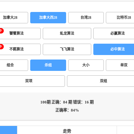
加拿大28
加拿大西28
台湾28
比特币28
饕餮算法
虬龙算法
必赢算法
不羁算法
飞飞算法
必中算法
组合
杀组
大小
单双
双项
双组
100期 正确：84 期 错误：16 期
正确率：84%
走势