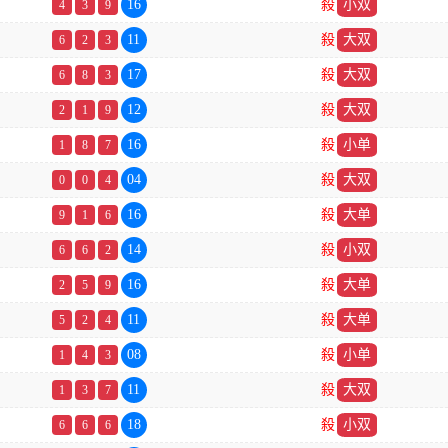
16
殺
小双
4
3
9
11
殺
大双
6
2
3
17
殺
大双
6
8
3
12
殺
大双
2
1
9
16
殺
小单
1
8
7
04
殺
大双
0
0
4
16
殺
大单
9
1
6
14
殺
小双
6
6
2
16
殺
大单
2
5
9
11
殺
大单
5
2
4
08
殺
小单
1
4
3
11
殺
大双
1
3
7
18
殺
小双
6
6
6