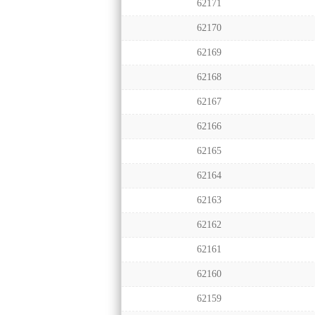
62171
62170
62169
62168
62167
62166
62165
62164
62163
62162
62161
62160
62159