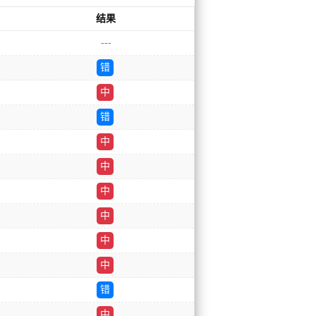
结果
---
错
中
错
中
中
中
中
中
中
错
中