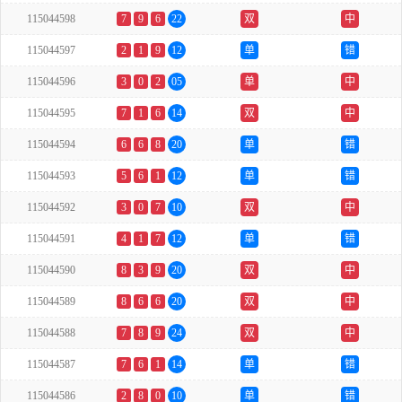
115044598
7
9
6
22
双
中
115044597
2
1
9
12
单
错
115044596
3
0
2
05
单
中
115044595
7
1
6
14
双
中
115044594
6
6
8
20
单
错
115044593
5
6
1
12
单
错
115044592
3
0
7
10
双
中
115044591
4
1
7
12
单
错
115044590
8
3
9
20
双
中
115044589
8
6
6
20
双
中
115044588
7
8
9
24
双
中
115044587
7
6
1
14
单
错
115044586
2
8
0
10
单
错