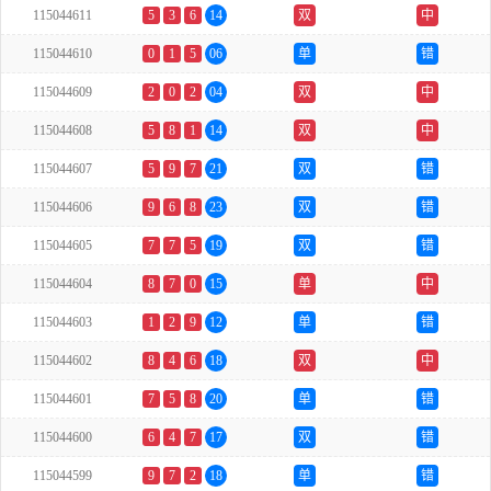
115044611
5
3
6
14
双
中
115044610
0
1
5
06
单
错
115044609
2
0
2
04
双
中
115044608
5
8
1
14
双
中
115044607
5
9
7
21
双
错
115044606
9
6
8
23
双
错
115044605
7
7
5
19
双
错
115044604
8
7
0
15
单
中
115044603
1
2
9
12
单
错
115044602
8
4
6
18
双
中
115044601
7
5
8
20
单
错
115044600
6
4
7
17
双
错
115044599
9
7
2
18
单
错