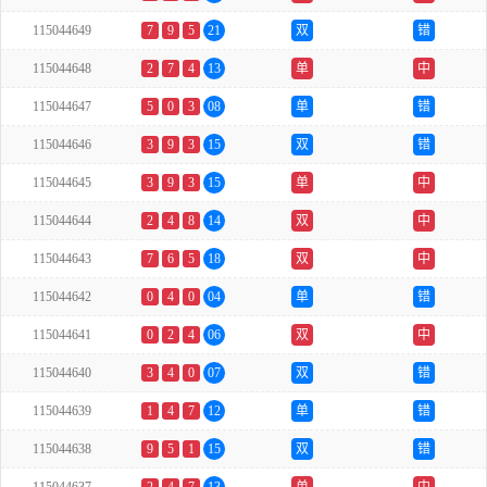
115044649
7
9
5
21
双
错
115044648
2
7
4
13
单
中
115044647
5
0
3
08
单
错
115044646
3
9
3
15
双
错
115044645
3
9
3
15
单
中
115044644
2
4
8
14
双
中
115044643
7
6
5
18
双
中
115044642
0
4
0
04
单
错
115044641
0
2
4
06
双
中
115044640
3
4
0
07
双
错
115044639
1
4
7
12
单
错
115044638
9
5
1
15
双
错