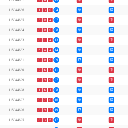
115044637
2
4
7
13
单
中
115044636
1
3
0
04
单
错
115044635
3
0
4
07
单
中
115044634
8
0
0
08
单
错
115044633
8
1
4
13
单
中
115044632
6
4
4
14
单
错
115044631
0
0
9
09
双
错
115044630
2
6
3
11
单
中
115044629
9
9
9
27
单
中
115044628
1
6
1
08
单
错
115044627
9
7
0
16
单
错
115044626
8
9
2
19
双
错
115044625
8
3
6
17
单
中