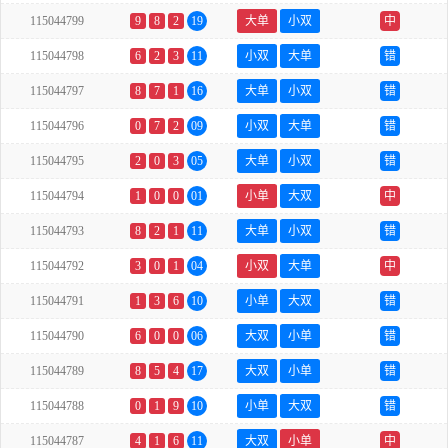
115044799
9
8
2
19
大单
小双
中
115044798
6
2
3
11
小双
大单
错
115044797
8
7
1
16
大单
小双
错
115044796
0
7
2
09
小双
大单
错
115044795
2
0
3
05
大单
小双
错
115044794
1
0
0
01
小单
大双
中
115044793
8
2
1
11
大单
小双
错
115044792
3
0
1
04
小双
大单
中
115044791
1
3
6
10
小单
大双
错
115044790
6
0
0
06
大双
小单
错
115044789
8
5
4
17
大双
小单
错
115044788
0
1
9
10
小单
大双
错
115044787
4
1
6
11
大双
小单
中