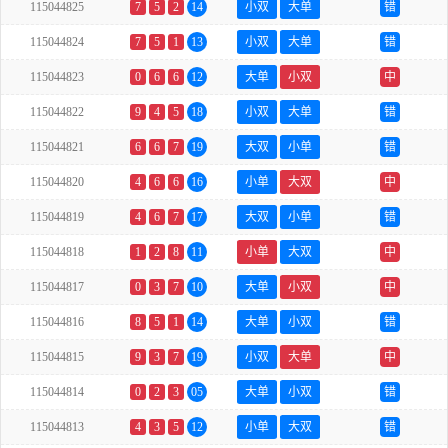
115044825
7
5
2
14
小双
大单
错
115044824
7
5
1
13
小双
大单
错
115044823
0
6
6
12
大单
小双
中
115044822
9
4
5
18
小双
大单
错
115044821
6
6
7
19
大双
小单
错
115044820
4
6
6
16
小单
大双
中
115044819
4
6
7
17
大双
小单
错
115044818
1
2
8
11
小单
大双
中
115044817
0
3
7
10
大单
小双
中
115044816
8
5
1
14
大单
小双
错
115044815
9
3
7
19
小双
大单
中
115044814
0
2
3
05
大单
小双
错
115044813
4
3
5
12
小单
大双
错