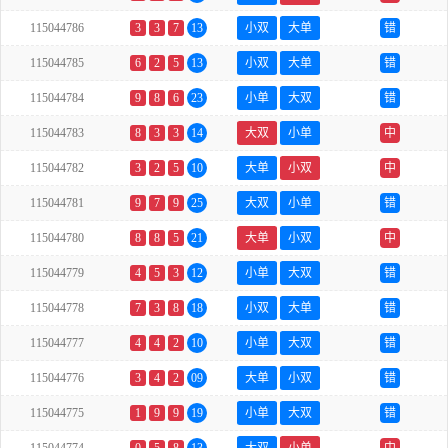
115044786
3
3
7
13
小双
大单
错
115044785
6
2
5
13
小双
大单
错
115044784
9
8
6
23
小单
大双
错
115044783
8
3
3
14
大双
小单
中
115044782
3
2
5
10
大单
小双
中
115044781
9
7
9
25
大双
小单
错
115044780
8
8
5
21
大单
小双
中
115044779
4
5
3
12
小单
大双
错
115044778
7
3
8
18
小双
大单
错
115044777
4
4
2
10
小单
大双
错
115044776
3
4
2
09
大单
小双
错
115044775
1
9
9
19
小单
大双
错