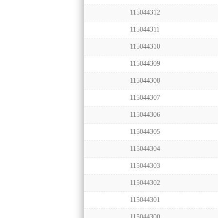
115044312
115044311
115044310
115044309
115044308
115044307
115044306
115044305
115044304
115044303
115044302
115044301
115044300