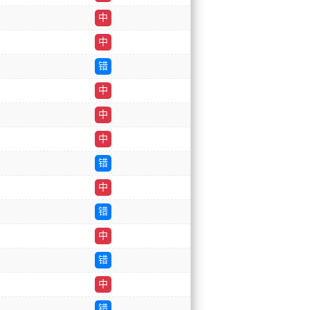
中
中
错
中
中
中
错
中
错
中
错
中
错