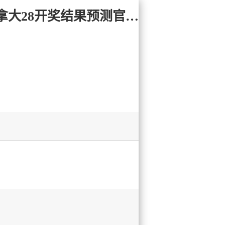
易记网址:28yc.com 加拿大28-pc28加拿大|历史开奖结果查询|加拿大28开奖结果预测官网_极致火热优质的免费预测