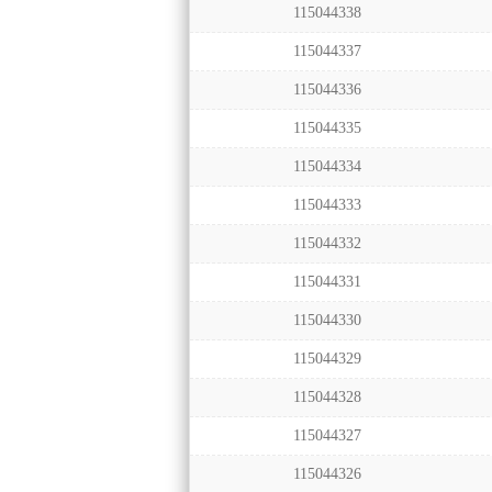
115044338
115044337
115044336
115044335
115044334
115044333
115044332
115044331
115044330
115044329
115044328
115044327
115044326