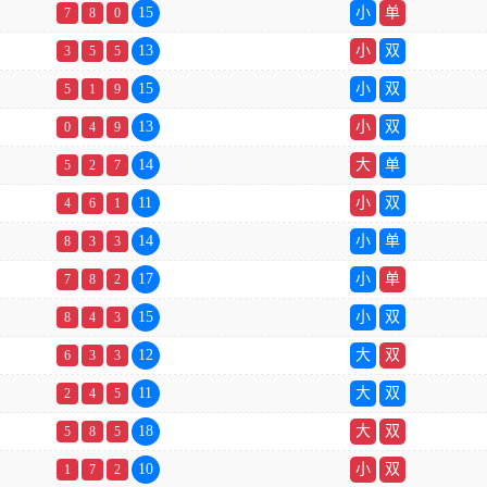
15
小
单
7
8
0
13
小
双
3
5
5
15
小
双
5
1
9
13
小
双
0
4
9
14
大
单
5
2
7
11
小
双
4
6
1
14
小
单
8
3
3
17
小
单
7
8
2
15
小
双
8
4
3
12
大
双
6
3
3
11
大
双
2
4
5
18
大
双
5
8
5
10
小
双
1
7
2