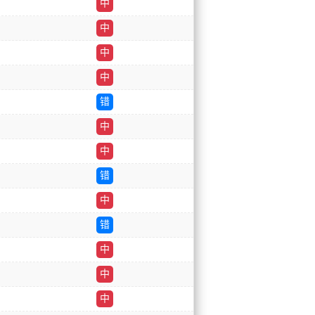
中
中
中
中
错
中
中
错
中
错
中
中
中