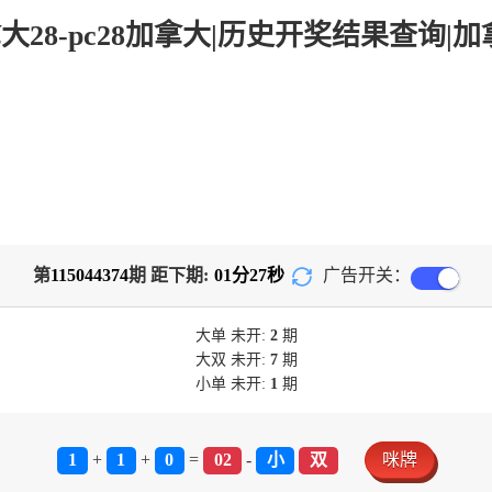
第
115044374
期 距下期:
01
分
27
秒
广告开关：
大单
未开:
2
期
大双
未开:
7
期
小单
未开:
1
期
1
+
1
+
0
=
02
-
小
双
咪牌