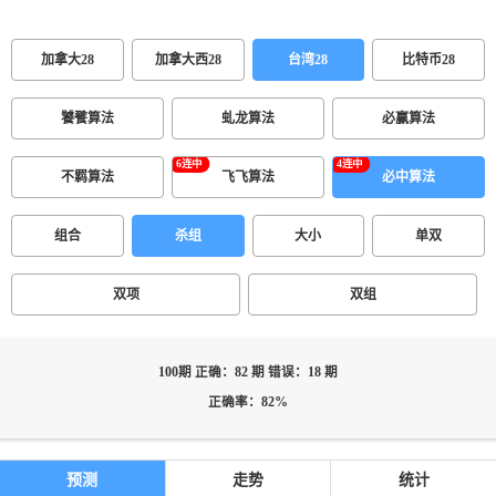
加拿大28
加拿大西28
台湾28
比特币28
饕餮算法
虬龙算法
必赢算法
不羁算法
飞飞算法
必中算法
组合
杀组
大小
单双
双项
双组
100期 正确：82 期 错误：18 期
正确率：82%
预测
走势
统计