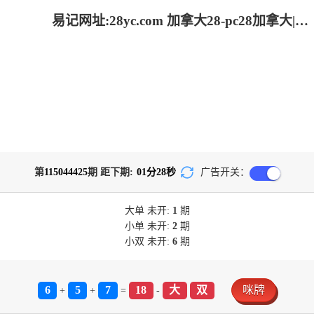
易记网址:28yc.com 加拿大28-pc28加拿大|历史开奖结果查询|加拿大28开奖结果预测官网_极致火热优质的免费预测
第
115044425
期 距下期:
01
分
27
秒
广告开关：
大单
未开:
1
期
小单
未开:
2
期
小双
未开:
6
期
6
5
7
18
大
双
咪牌
+
+
=
-