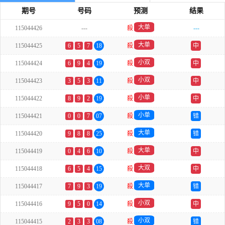
期号
号码
预测
结果
大单
115044426
---
殺
---
大单
115044425
6
5
7
18
殺
中
小双
115044424
6
9
4
19
殺
中
小双
115044423
3
5
3
11
殺
中
小单
115044422
8
9
2
19
殺
中
小单
115044421
0
0
7
07
殺
错
大单
115044420
9
8
8
25
殺
错
大单
115044419
0
4
6
10
殺
中
大双
115044418
6
5
4
15
殺
中
大单
115044417
7
9
3
19
殺
错
小双
115044416
9
5
0
14
殺
中
小双
115044415
2
3
3
08
殺
错