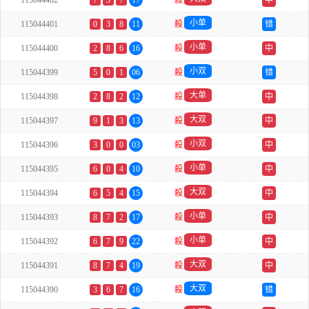
115044402
7
3
7
17
殺
中
小单
115044401
0
3
8
11
殺
错
小单
115044400
2
8
6
16
殺
中
小双
115044399
5
0
1
06
殺
错
大单
115044398
2
8
2
12
殺
中
大双
115044397
9
1
3
13
殺
中
小双
115044396
3
0
0
03
殺
中
小单
115044395
6
0
4
10
殺
中
大双
115044394
6
5
4
15
殺
中
小单
115044393
8
7
2
17
殺
中
小单
115044392
6
7
9
22
殺
中
大双
115044391
8
7
4
19
殺
中
大双
115044390
3
6
7
16
殺
错